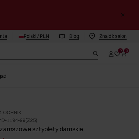
enta
Polski / PLN
Blog
Znajdż salon
0
0
gaż
t: OCHNIK
YD-1194-99(Z25)
 zamszowe sztyblety damskie