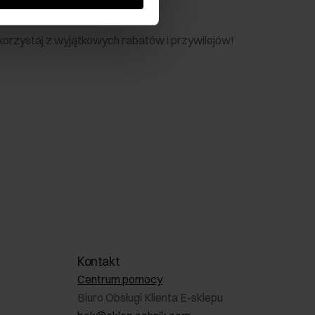
nik
 skorzystaj z wyjątkowych rabatów i przywilejów!
Kontakt
Centrum pomocy
Biuro Obsługi Klienta E-sklepu