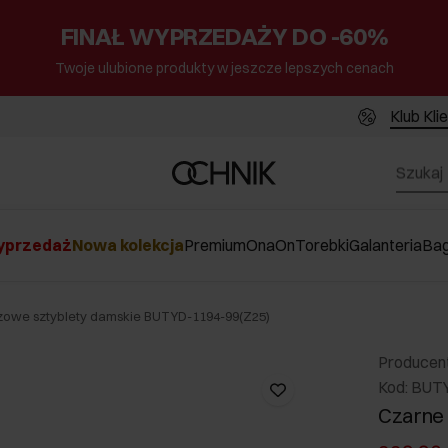
FINAŁ WYPRZEDAŻY DO -60%
Twoje ulubione produkty w jeszcze lepszych cenach
Klub Kli
przedaż
Nowa kolekcja
Premium
Ona
On
Torebki
Galanteria
Ba
owe sztyblety damskie BUTYD-1194-99(Z25)
Producen
Kod: BUT
Czarne