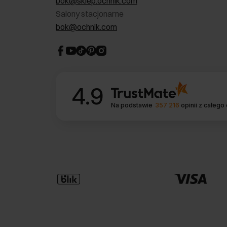
bok@sklep.ochnik.com
Salony stacjonarne
bok@ochnik.com
4.9
Na podstawie
357 216
opinii
z całego