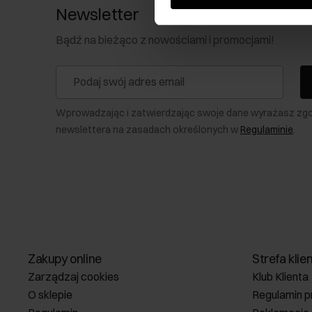
Newsletter
Bądź na bieżąco z nowościami i promocjami!
Wprowadzając i zatwierdzając swoje dane wyrażasz zg
newslettera na zasadach określonych w
Regulaminie
.
Zakupy online
Strefa klie
Zarządzaj cookies
Klub Klienta
O sklepie
Regulamin p