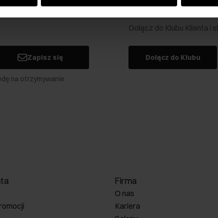
Klub Klienta Och
Dołącz do Klubu Klienta i
Zapisz się
Dołącz do Klubu
odę na otrzymywanie
nta
Firma
O nas
romocji
Kariera