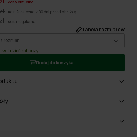
zł
-
cena aktualna
zł
-
najniższa cena z 30 dni przed obniżką
zł
-
cena regularna
Tabela rozmiarów
z rozmiar
 w 1 dzień roboczy
Dodaj do koszyka
oduktu
óły