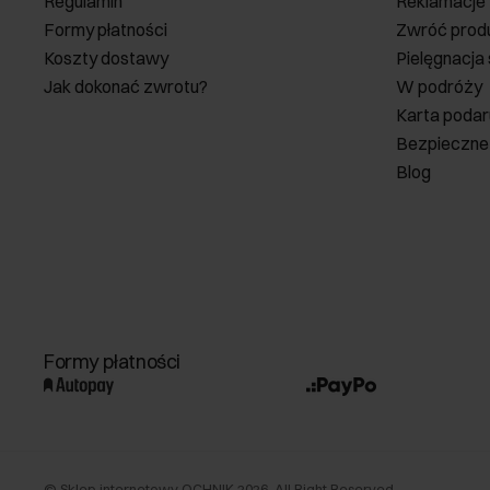
Regulamin
Reklamacje
Formy płatności
Zwróć prod
Koszty dostawy
Pielęgnacja
Jak dokonać zwrotu?
W podróży
Karta poda
Bezpieczne
Blog
Formy płatności
©
Sklep internetowy OCHNIK
2026
. All Right Reserved.