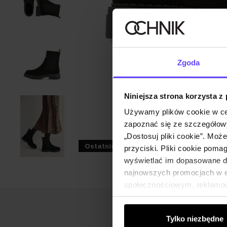
Zgoda
Niniejsza strona korzysta z
Używamy plików cookie w ce
zapoznać się ze szczegółowy
„Dostosuj pliki cookie”. Moż
Ostatnie sztuki
przyciski. Pliki cookie poma
wyświetlać im dopasowane do
najnowszych promocjach w e-
społecznościowym, reklamow
od Ciebie lub uzyskanymi po
Tylko niezbędne