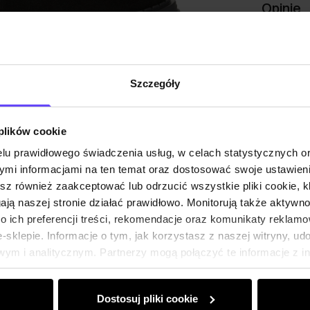
Opinie
Szczegóły
 plików cookie
lu prawidłowego świadczenia usług, w celach statystycznych 
mi informacjami na ten temat oraz dostosować swoje ustawieni
esz również zaakceptować lub odrzucić wszystkie pliki cookie, k
gają naszej stronie działać prawidłowo. Monitorują także aktyw
 ich preferencji treści, rekomendacje oraz komunikaty reklamo
sklepie. Informacje o tym, jak korzystasz z naszej witryny, u
ym i analitycznym. Partnerzy mogą połączyć te informacje z 
dczas korzystania z ich usług.
Dostosuj pliki cookie