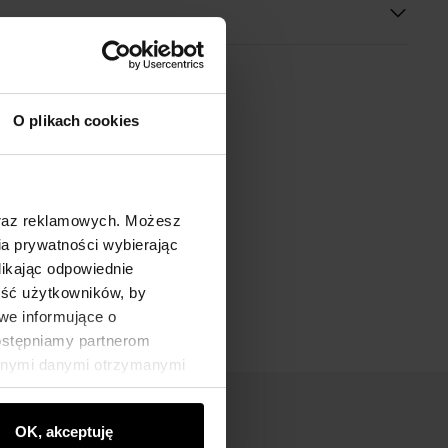
O plikach cookies
oraz reklamowych. Możesz
a prywatności wybierając
likając odpowiednie
ność użytkowników, by
we informujące o
dostępniamy partnerom
innymi danymi otrzymanymi
OK, akceptuję