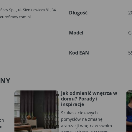
scy Sp.j., ul. Sienkiewicza 81, 34-
Długość
2
eurofirany.com.pl
Model
G
Kod EAN
5
ANY
Jak odmienić wnętrza w
domu? Porady i
inspiracje
Szukasz ciekawych
pomysłów na zmianę
ch
aranżacji wnętrz w swoim
em