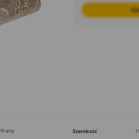
Do
firany
Szerokość
1