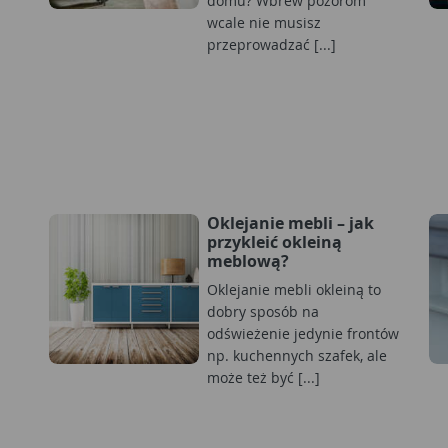
domu? Wbrew pozorom
wcale nie musisz
przeprowadzać [...]
Oklejanie mebli – jak
przykleić okleiną
meblową?
Oklejanie mebli okleiną to
dobry sposób na
odświeżenie jedynie frontów
np. kuchennych szafek, ale
może też być [...]