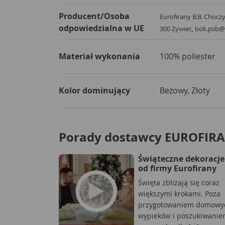
Producent/Osoba
Eurofirany B.B. Choczyń
odpowiedzialna w UE
300 Żywiec, bok.psb@
Materiał wykonania
100% poliester
Kolor dominujący
Beżowy, Złoty
Porady dostawcy EUROFIR
Świąteczne dekoracje
od firmy Eurofirany
Święta zbliżają się coraz
większymi krokami. Poza
przygotowaniem domowy
wypieków i poszukiwani