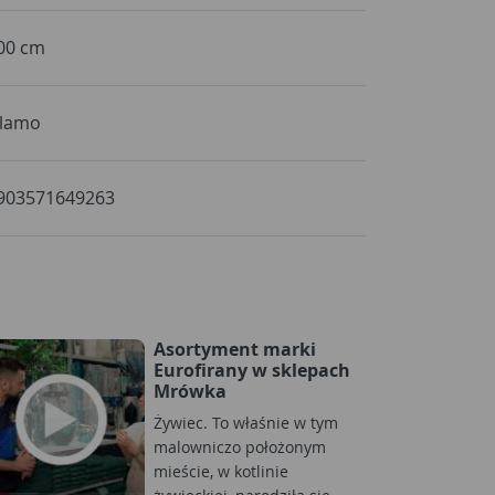
00 cm
lamo
903571649263
Asortyment marki
Eurofirany w sklepach
Mrówka
Żywiec. To właśnie w tym
malowniczo położonym
mieście, w kotlinie