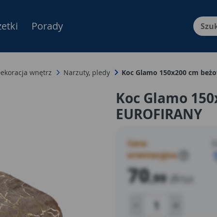
etki
Porady
Menu Produktów, nawigacja: E
ekoracja wnętrz
Narzuty, pledy
Koc Glamo 150x200 cm beżo
Koc Glamo 150x
EUROFIRANY
Cena
D
orientacyjna
?
70
,99
zł
/Szt