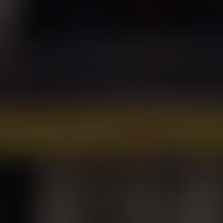
CAŁEJ
 Poznaniu i
o całym kraju!
ki i plenery,
 Jednak na
cujemy nad
lientów!