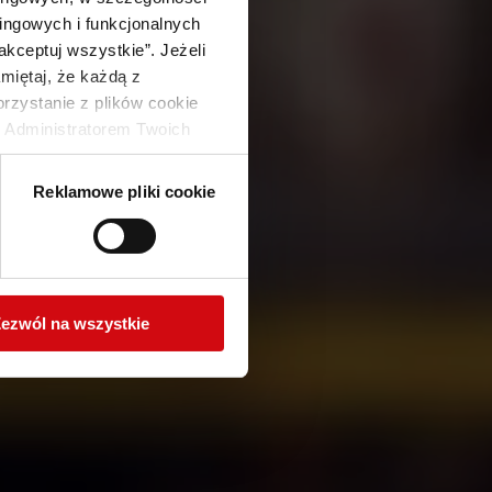
ingowych i funkcjonalnych
akceptuj wszystkie”. Jeżeli
miętaj, że każdą z
zystanie z plików cookie
OCYJNĄ
 Administratorem Twoich
. W pewnych przypadkach
przez nas i naszych
Reklamowe pliki cookie
gujących Ci uprawnieniach,
ezwól na wszystkie