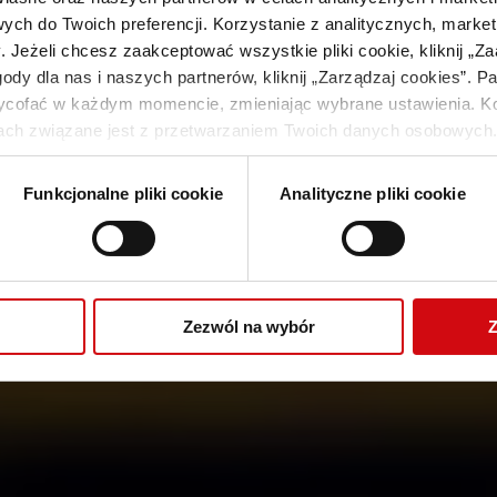
ych do Twoich preferencji. Korzystanie z analitycznych, market
Jeżeli chcesz zaakceptować wszystkie pliki cookie, kliknij „Za
POTWIERDŹ SWÓJ WIEK
y dla nas i naszych partnerów, kliknij „Zarządzaj cookies”. Pa
ofać w każdym momencie, zmieniając wybrane ustawienia. Kor
 CENY I PEŁNĄ OFERTĘ PROM
ch związane jest z przetwarzaniem Twoich danych osobowych.
cash SA, ul. Wiśniowa 11, 62-052 Komorniki, NIP 7791906082
 być również nasi partnerzy. Więcej informacji o korzystaniu 
Funkcjonalne pliki cookie
Analityczne pliki cookie
Czy urodziłeś się przed 05.08.2008?
raz o przetwarzaniu Twoich danych osobowych, w tym o przysłu
e prywatności
.
NIE
TAK
Zezwól na wybór
Z
LISTA LAUREATÓW