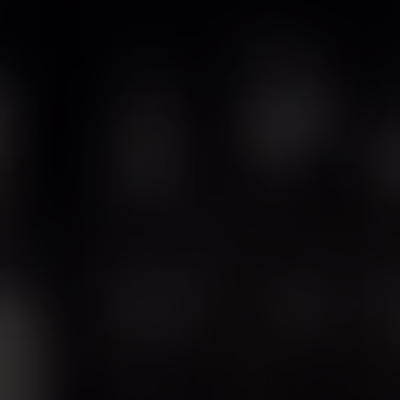
G*** K***
M*** W***
K*** K***
M*** R***
G*** B***