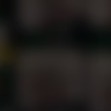
y
Informacje
Aplikacje 
Zostań agentem
Kontakt
Regulaminy