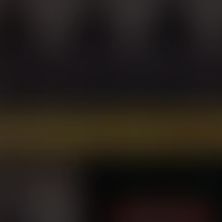
ZNAJDZIESZ NAS W 
POLSCE
Pierwszy sklep otworzyliśmy w
bardzo szybko rozlaliśmy się p
Od 2016. roku najlepsze domów
zaczynają się w Dużym Benie.
tym nie kończymy i ciągle pra
dotarciem do większej grupy k