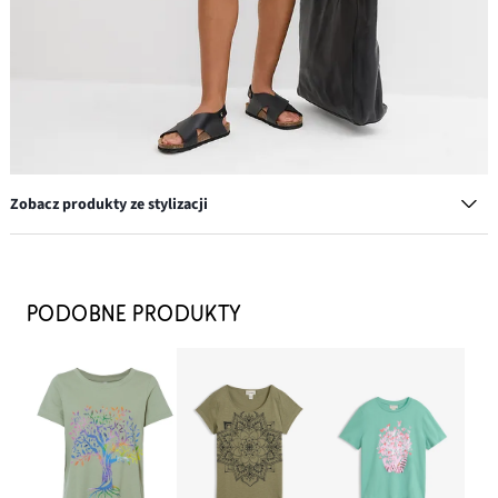
Zobacz produkty ze stylizacji
Szorty z wiskozy z wygodnym pasem
54,99 zł
PODOBNE PRODUKTY
DODAJ DO KOSZYKA
Torebka skórzana typu shopper XXL
269,99 zł
-10%
DODAJ DO KOSZYKA
Sandały skórzane