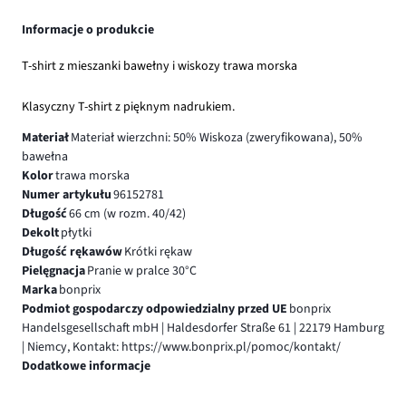
Informacje o produkcie
T-shirt z mieszanki bawełny i wiskozy trawa morska
Klasyczny T-shirt z pięknym nadrukiem.
Materiał
Materiał wierzchni: 50% Wiskoza (zweryfikowana), 50%
bawełna
Kolor
trawa morska
Numer artykułu
96152781
Długość
66 cm (w rozm. 40/42)
Dekolt
płytki
Długość rękawów
Krótki rękaw
Pielęgnacja
Pranie w pralce 30°C
Marka
bonprix
Podmiot gospodarczy odpowiedzialny przed UE
bonprix
Handelsgesellschaft mbH | Haldesdorfer Straße 61 | 22179 Hamburg
| Niemcy, Kontakt: https://www.bonprix.pl/pomoc/kontakt/
Dodatkowe informacje