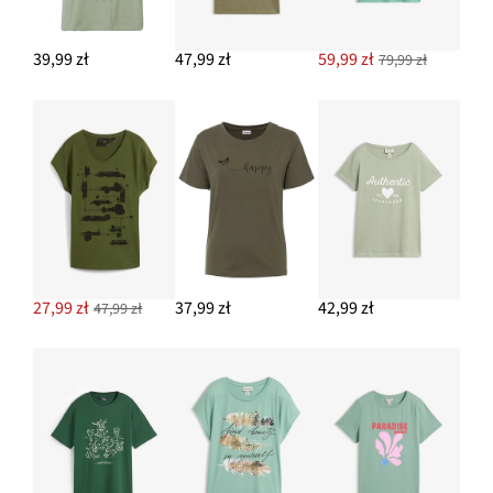
Nowa
79,99 zł
-36%
124,99 zł
Przeceniono
cena
39,99 zł
47,99 zł
59,99 zł
z
79,99 zł
to
DODAJ DO KOSZYKA
ceny
124,99 zł
Kolczyki kółka
94,99 zł
DODAJ DO KOSZYKA
27,99 zł
37,99 zł
42,99 zł
47,99 zł