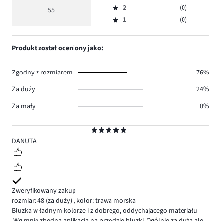
Ocena
głosów
ocena
ilość
2
(0)
3,
55
Ocena
48.
5
głosów
ilość
1
(0)
2,
Ocena
3.
głosów
ilość
1,
4.
głosów
ilość
Produkt został oceniony jako:
0.
głosów
0.
Zgodny z rozmiarem
76%
Za duży
24%
Za mały
0%
Ocena
5
DANUTA
Zweryfikowany zakup
rozmiar: 48
(za duży)
,
kolor: trawa morska
Bluzka w ładnym kolorze i z dobrego, oddychającego materiału
.Wg.mnie zbędna aplikacja na przodzie bluzki. Ogólnie za duża ale