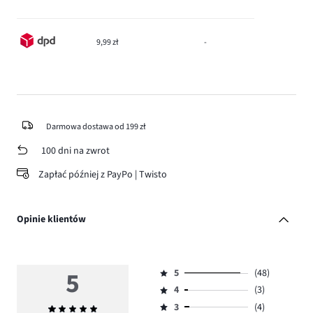
9,99 zł
-
Darmowa dostawa od 199 zł
100 dni na zwrot
Zapłać później z PayPo | Twisto
Opinie klientów
5
5
(48)
Ocena
4
(3)
5,
Ocena
ilość
3
(4)
Średnia
4,