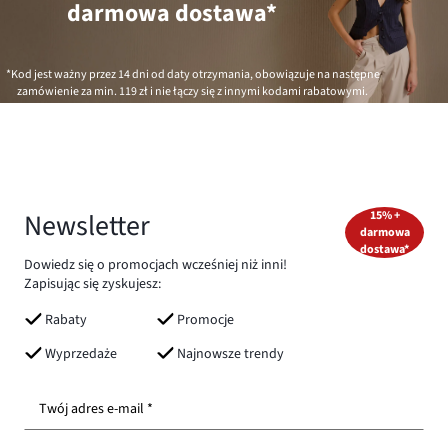
darmowa dostawa*
*Kod jest ważny przez 14 dni od daty otrzymania, obowiązuje na następne
zamówienie za min.
119 zł
i nie łączy się z innymi kodami rabatowymi.
Newsletter
15% +
darmowa
dostawa*
Dowiedz się o promocjach wcześniej niż inni!
Zapisując się zyskujesz:
Rabaty
Promocje
Wyprzedaże
Najnowsze trendy
Twój adres e-mail *