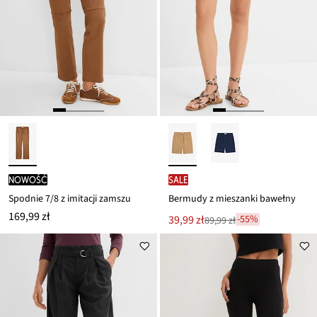
nowość
SALE
Spodnie 7/8 z imitacji zamszu
Bermudy z mieszanki bawełny
169,99 zł
Nowa
39,99 zł
-55%
89,99 zł
Przeceniono
cena
z
to
ceny
89,99 zł