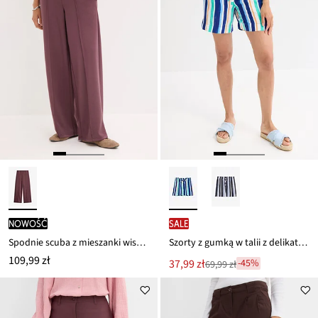
nowość
SALE
Spodnie scuba z mieszanki wiskozy
Szorty z gumką w talii z delikatnej wiskozy
109,99 zł
Nowa
37,99 zł
-45%
69,99 zł
Przeceniono
cena
z
to
ceny
69,99 zł