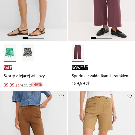
SALE
nowość
Szorty z lejącej wiskozy
Spodnie z zakładkami i zamkiem
159,99 zł
Nowa
39,99 zł
-46%
74,99 zł
Przeceniono
cena
z
to
ceny
74,99 zł