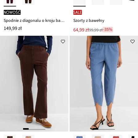
nowość
SALE
Spodnie z diagonalu o kroju barrel z wysokim stanem
Szorty z bawełny
149,99 zł
Nowa
64,99 zł
-35%
99,99 zł
Przeceniono
cena
z
to
ceny
99,99 zł