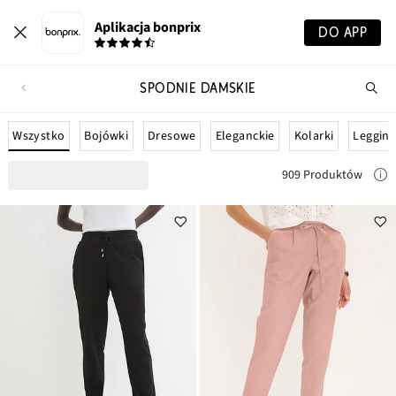
Aplikacja bonprix
DO APP
SPODNIE DAMSKIE
Szu
pr
Wszystko
Bojówki
Dresowe
Eleganckie
Kolarki
Leggins
909 Produktów