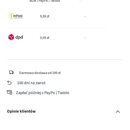
BLIK / PayPo / Twisto
9,99 zł
-
9,99 zł
-
Darmowa dostawa od 199 zł
100 dni na zwrot
Zapłać później z PayPo | Twisto
Opinie klientów