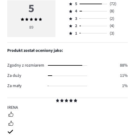
5
5
(72)
Ocena
4
(8)
5,
Ocena
ilość
3
(2)
Średnia
4,
Ocena
głosów
ocena
ilość
2
(4)
3,
89
Ocena
72.
5
głosów
ilość
1
(3)
2,
Ocena
8.
głosów
ilość
1,
2.
głosów
ilość
Produkt został oceniony jako:
4.
głosów
3.
Zgodny z rozmiarem
88%
Za duży
11%
Za mały
1%
Ocena
5
IRENA