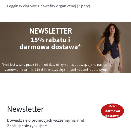
Legginsy ciążowe z bawełny organicznej (2 pary)
NEWSLETTER
15% rabatu i
darmowa dostawa*
*Kod jest ważny przez 14 dni od daty otrzymania, obowiązuje na następne
zamówienie za min.
119 zł
i nie łączy się z innymi kodami rabatowymi.
Newsletter
15% +
darmowa
dostawa*
Dowiedz się o promocjach wcześniej niż inni!
Zapisując się zyskujesz: