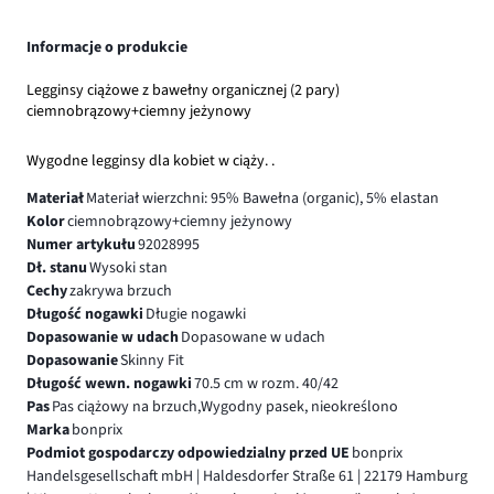
Informacje o produkcie
Legginsy ciążowe z bawełny organicznej (2 pary)
ciemnobrązowy+ciemny jeżynowy
Wygodne legginsy dla kobiet w ciąży. .
Materiał
Materiał wierzchni: 95% Bawełna (organic), 5% elastan
Kolor
ciemnobrązowy+ciemny jeżynowy
Numer artykułu
92028995
Dł. stanu
Wysoki stan
Cechy
zakrywa brzuch
Długość nogawki
Długie nogawki
Dopasowanie w udach
Dopasowane w udach
Dopasowanie
Skinny Fit
Długość wewn. nogawki
70.5 cm w rozm. 40/42
Pas
Pas ciążowy na brzuch,Wygodny pasek, nieokreślono
Marka
bonprix
Podmiot gospodarczy odpowiedzialny przed UE
bonprix
Handelsgesellschaft mbH | Haldesdorfer Straße 61 | 22179 Hamburg