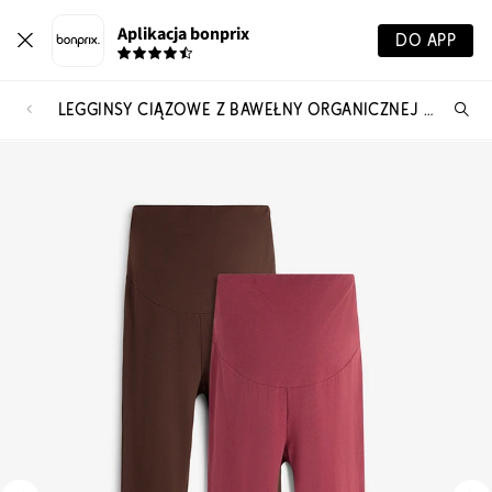
Aplikacja bonprix
DO APP
LEGGINSY CIĄŻOWE Z BAWEŁNY ORGANICZNEJ (2 PARY)
Szu
pr