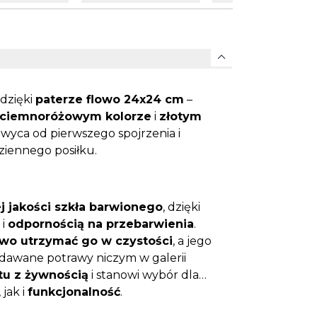
expand_more
dzięki
paterze flowo 24x24 cm
–
ciemnoróżowym kolorze
i
złotym
hwyca od pierwszego spojrzenia i
dziennego posiłku.
j jakości szkła barwionego
, dzięki
i
odpornością na przebarwienia
.
two utrzymać go w czystości
, a jego
awane potrawy niczym w galerii
tu z żywnością
i stanowi wybór dla
, jak i
funkcjonalność
.