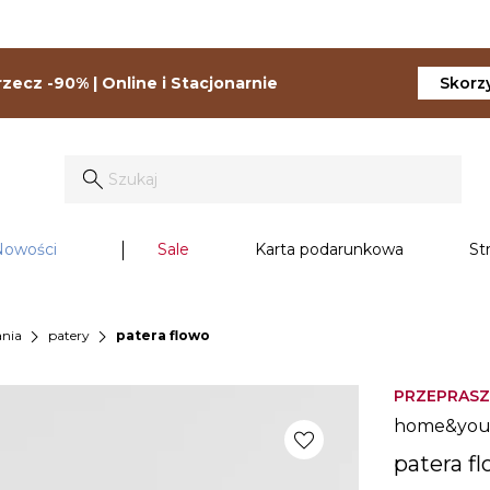
zecz -90% | Online i Stacjonarnie
Skorzy
Nowości
Sale
Karta podarunkowa
St
chevron_right
chevron_right
ania
patery
patera flowo
PRZEPRASZ
home&yo
favorite
patera f