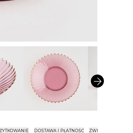
arrow_forward
ŻYTKOWANIE
DOSTAWA I PŁATNOŚĆ
ZWROTY
OPINIE