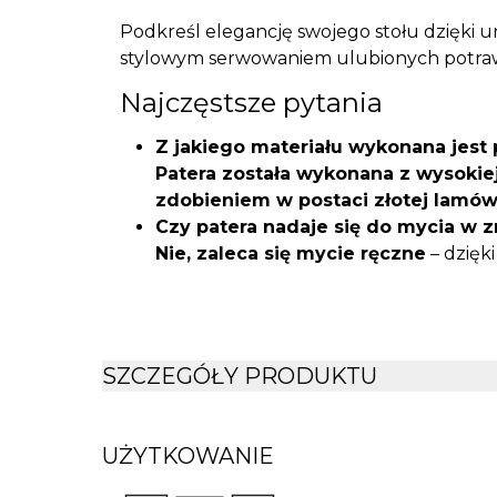
Podkreśl elegancję swojego stołu dzięki u
stylowym serwowaniem ulubionych potraw
Najczęstsze pytania
Z jakiego materiału wykonana jest 
Patera została wykonana z wysokiej
zdobieniem w postaci złotej lamów
Czy patera nadaje się do mycia w
Nie, zaleca się mycie ręczne
– dzięk
połysk przez długi czas.
Do jakich potraw najlepiej sprawdzi
Idealna jest do serwowania ciast,
podczas uroczystości, przyjęć lub cod
SZCZEGÓŁY PRODUKTU
Czy patera flowo sprawdzi się jako
Tak, elegancki design, uniwersalny
czynią ją idealnym wyborem na pre
UŻYTKOWANIE