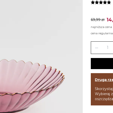
14
69,99 zł
najniższa cena
cena regularna
remove
Druga rz
Skorzystaj
Wybieraj z
oszczędzaj