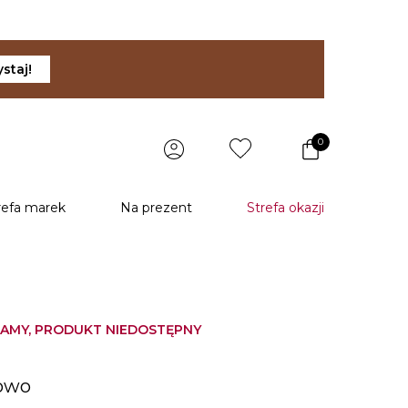
staj!
0
refa marek
Na prezent
Strefa okazji
AMY, PRODUKT NIEDOSTĘPNY
u
lowo