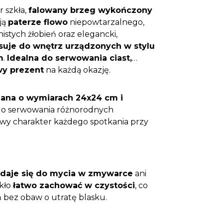
r szkła,
falowany brzeg wykończony
ją
paterze flowo
niepowtarzalnego,
stych żłobień oraz elegancki,
suje do wnętrz urządzonych w stylu
m
.
Idealna do serwowania ciast,
wy prezent
na każdą okazję.
lana o wymiarach 24x24 cm i
do serwowania różnorodnych
owy charakter każdego spotkania przy
adaje się do mycia w zmywarce
ani
kło
łatwo zachować w czystości
, co
ń bez obaw o utratę blasku.