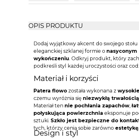
OPIS PRODUKTU
Dodaj wyjątkowy akcent do swojego stołu 
eleganckiej szklanej formie o
nasyconym 
wykończeniu
. Odkryj produkt, który zac
podkreśli styl każdej uroczystości oraz co
Materiał i korzyści
Patera flowo
została wykonana z
wysokie
czemu wyróżnia się
niezwykłą trwałością
Materiał ten
nie pochłania zapachów
,
ła
połyskująca powierzchnia
eksponuje pod
sztuki.
Szkło jest bezpieczne do kontak
tych, którzy cenią sobie zarówno
estetykę
Design i styl