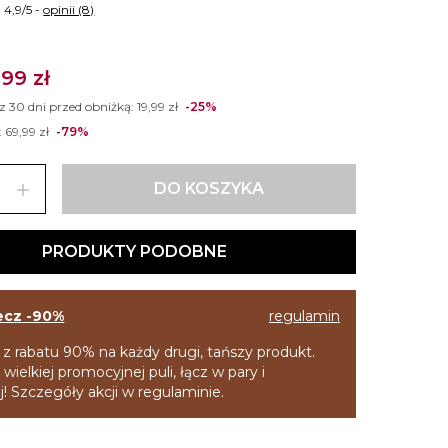
4,9/5 -
opinii (8)
,99 zł
 z 30 dni przed obniżką:
19,99 zł
-25%
:
69,99 zł
-79%
add
DO KOSZYKA
PRODUKTY PODOBNE
ecz -90%
regulamin
 z rabatu 90% na każdy drugi, tańszy produkt.
 wielkiej promocyjnej puli, łącz w pary i
! Szczegóły akcji w regulaminie.