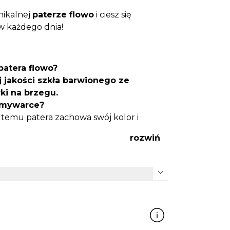
nikalnej
paterze flowo
i ciesz się
 każdego dnia!
patera flowo?
 jakości szkła barwionego ze
ki na brzegu.
 zmywarce?
i temu patera zachowa swój kolor i
rozwiń
 się patera flowo?
 deserów, owoców oraz przekąsek
ziennych posiłków.
expand_more
 prezent?
 rozmiar i staranne wykończenie
zent.