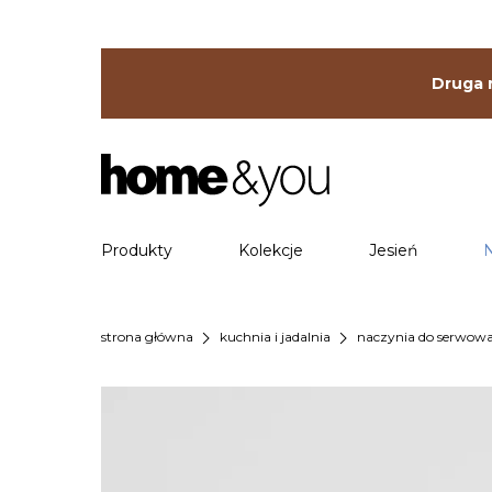
Druga r
Produkty
Kolekcje
Jesień
chevron_right
chevron_right
strona główna
kuchnia i jadalnia
naczynia do serwow