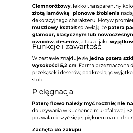
Ciemnoróżowy
, lekko transparentny kolo
złotą lamówką
i
pionowe żłobienia
nada
dekoracyjnego charakteru. Motyw promieni
muszlowy kształt
sprawiają, że
patera pa
glamour, klasycznym lub nowoczesny
owoców, deserów
, a także jako
wyjątko
Funkcje i zawartość
W zestawie znajduje się
jedna patera szk
wysokości 5,2 cm
. Forma przeznaczona 
przekąsek i deserów, podkreślając wyjątk
stole.
Pielęgnacja
Paterę flowo należy myć ręcznie
;
nie n
do używania w kuchence mikrofalowej. Sz
pozwala cieszyć się jej pięknem na co dzie
Zachęta do zakupu