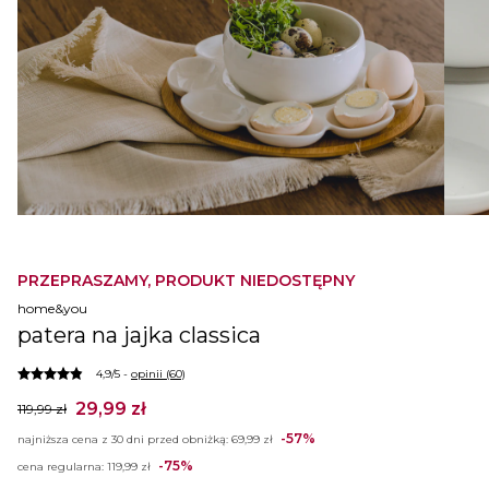
PRZEPRASZAMY, PRODUKT NIEDOSTĘPNY
home&you
patera na jajka classica
4,9/5 -
opinii (60)
29,99 zł
119,99 zł
-57%
najniższa cena z 30 dni przed obniżką:
69,99 zł
-75%
cena regularna:
119,99 zł