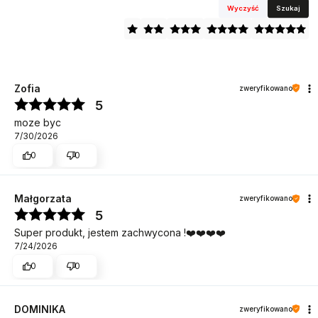
Wyczyść
Szukaj
Zofia
zweryfikowano
5
moze byc
7/30/2026
0
0
Małgorzata
zweryfikowano
5
Super produkt, jestem zachwycona !❤️❤️❤️❤️
7/24/2026
0
0
DOMINIKA
zweryfikowano