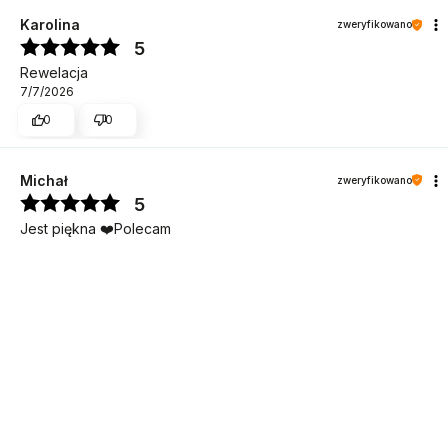
Karolina
zweryfikowano
5
Rewelacja
7/7/2026
0
0
Michał
zweryfikowano
DO KOSZYKA
5
Jest piękna ❤️Polecam
7/7/2026
0
0
Aneta
zweryfikowano
4
Fajny zestaw, gwiazdka mniej za lekko obitą miseczkę :(
7/7/2026
0
0