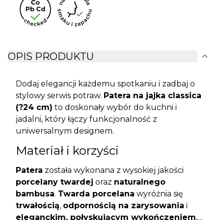
expand_more
OPIS PRODUKTU
Dodaj elegancji każdemu spotkaniu i zadbaj o
stylowy serwis potraw.
Patera na jajka classica
(?24 cm)
to doskonały wybór do kuchni i
jadalni, który łączy funkcjonalność z
uniwersalnym designem.
Materiał i korzyści
Patera
została wykonana z wysokiej jakości
porcelany twardej
oraz
naturalnego
bambusa
.
Twarda porcelana
wyróżnia się
trwałością
,
odpornością na zarysowania
i
eleganckim, połyskującym wykończeniem
,