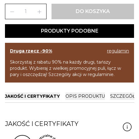
remove
add
DO KOSZYKA
PRODUKTY PODOBNE
Druga rzecz -90%
regulamin
Skorzystaj z rabatu 90% na każdy drugi, tańszy
produkt. Wybieraj z wielkiej promocyjnej puli, łącz w
pary i oszczędzaj! Szczegóły akcji w regulaminie.
JAKOŚĆ I CERTYFIKATY
OPIS PRODUKTU
SZCZEGÓŁY
JAKOŚĆ I CERTYFIKATY