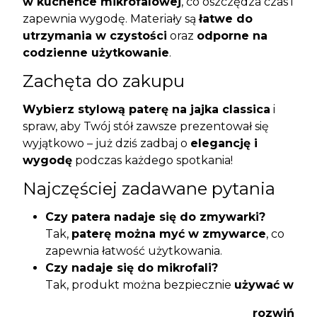
w kuchence mikrofalowej
, co oszczędza czas i
zapewnia wygodę. Materiały są
łatwe do
utrzymania w czystości
oraz
odporne na
codzienne użytkowanie
.
Zachęta do zakupu
Wybierz stylową paterę na jajka classica
i
spraw, aby Twój stół zawsze prezentował się
wyjątkowo – już dziś zadbaj o
elegancję i
wygodę
podczas każdego spotkania!
Najczęściej zadawane pytania
Czy patera nadaje się do zmywarki?
Tak,
paterę można myć w zmywarce
, co
zapewnia łatwość użytkowania.
Czy nadaje się do mikrofali?
Tak, produkt można bezpiecznie
używać w
kuchence mikrofalowej
.
rozwiń