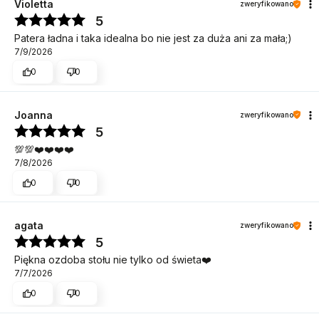
Violetta
zweryfikowano
5
Patera ładna i taka idealna bo nie jest za duża ani za mała;)
7/9/2026
0
0
Joanna
zweryfikowano
5
💯💯❤️❤️❤️❤️
7/8/2026
0
0
agata
zweryfikowano
5
Piękna ozdoba stołu nie tylko od świeta❤️
7/7/2026
0
0