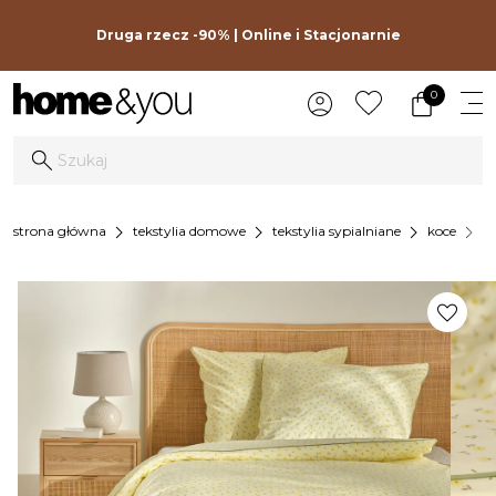
Druga rzecz -90% | Online i Stacjonarnie
0
chevron_right
chevron_right
chevron_right
chevron_right
strona główna
tekstylia domowe
tekstylia sypialniane
koce
k
favorite