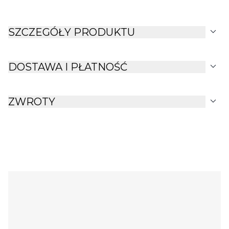
expand_more
SZCZEGÓŁY PRODUKTU
expand_more
DOSTAWA I PŁATNOŚĆ
expand_more
ZWROTY