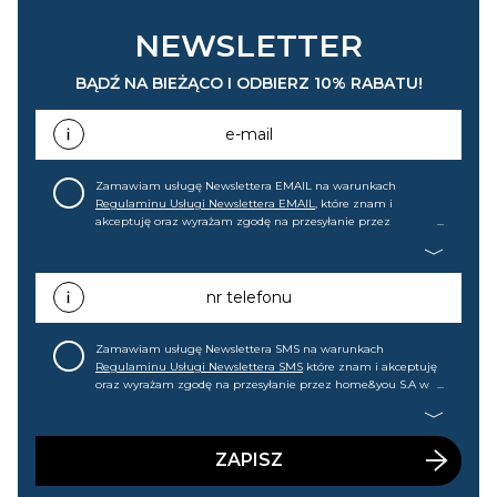
NEWSLETTER
BĄDŹ NA BIEŻĄCO I ODBIERZ 10% RABATU!
e-mail
Zamawiam usługę Newslettera EMAIL na warunkach
Regulaminu Usługi Newslettera EMAIL
, które znam i
akceptuję oraz wyrażam zgodę na przesyłanie przez
home&you S.A w Gdańsku (KRS: 0000015349) na mój adres e-
mail informacji handlowej (m.in. o nowościach, ofertach,
promocjach, wyprzedażach). Wiem, że mogę tę zgodę w
każdej chwili cofnąć.
nr telefonu
Zamawiam usługę Newslettera SMS na warunkach
Regulaminu Usługi Newslettera SMS
które znam i akceptuję
oraz wyrażam zgodę na przesyłanie przez home&you S.A w
Gdańsku (KRS: 0000015349) na mój nr telefonu informacji
handlowej (m.in. o nowościach, ofertach, promocjach,
wyprzedażach). Wiem, że mogę tę zgodę w każdej chwili
cofnąć.
ZAPISZ