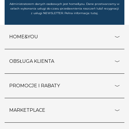
Administratorem danych osobowych jest home&you. Dane przetwarzamy w
celach wykonania usługi do czasu przedawnienia roszczeń lub/i rezygnacji
z usługi NEWSLETTER. Pełna informacja:
tutaj
.
HOME&YOU
adresy sklepów
o firmie
OBSŁUGA KLIENTA
rozporządzenie RODO
pomoc - najczęstsze pytania
ustawienia cookies
dostawy i płatność
PROMOCJE I RABATY
polityka prywatności
polityka zwrotu towaru
kontakt
strefa okazji
reklamacje
blog
outlet
MARKETPLACE
wypis z subskrypcji
jakość i bezpieczeństwo
karta klienta
regulamin sklepu
o marketplace
karta podarunkowa