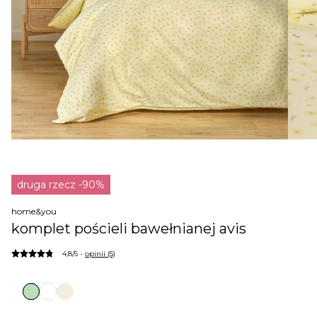
druga rzecz -90%
home&you
komplet pościeli bawełnianej avis
4,8/5 -
opinii (5)