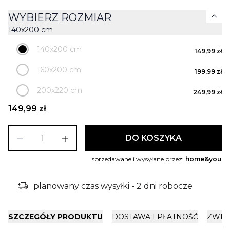
expand_more
WYBIERZ ROZMIAR
140x200 cm
140x200 cm
149,99 zł
160x200 cm
199,99 zł
200x220 cm
249,99 zł
149,99 zł
remove
add
DO KOSZYKA
sprzedawane i wysyłane przez:
home&you
delivery_truck_bolt
planowany czas wysyłki - 2 dni robocze
SZCZEGÓŁY PRODUKTU
DOSTAWA I PŁATNOŚĆ
ZWRO