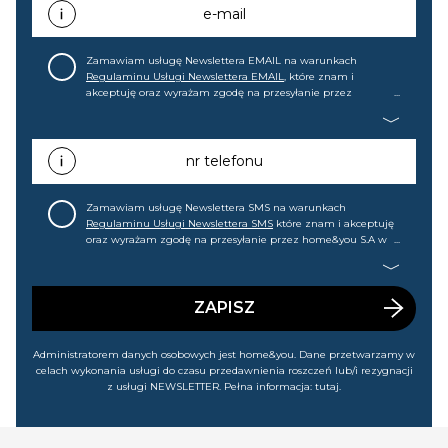
e-mail
Zamawiam usługę Newslettera EMAIL na warunkach
Regulaminu Usługi Newslettera EMAIL
, które znam i
akceptuję oraz wyrażam zgodę na przesyłanie przez
home&you S.A w Gdańsku (KRS: 0000015349) na mój adres e-
mail informacji handlowej (m.in. o nowościach, ofertach,
promocjach, wyprzedażach). Wiem, że mogę tę zgodę w
każdej chwili cofnąć.
nr telefonu
Zamawiam usługę Newslettera SMS na warunkach
Regulaminu Usługi Newslettera SMS
które znam i akceptuję
oraz wyrażam zgodę na przesyłanie przez home&you S.A w
Gdańsku (KRS: 0000015349) na mój nr telefonu informacji
handlowej (m.in. o nowościach, ofertach, promocjach,
wyprzedażach). Wiem, że mogę tę zgodę w każdej chwili
cofnąć.
ZAPISZ
Administratorem danych osobowych jest home&you. Dane przetwarzamy w
celach wykonania usługi do czasu przedawnienia roszczeń lub/i rezygnacji
z usługi NEWSLETTER. Pełna informacja:
tutaj
.