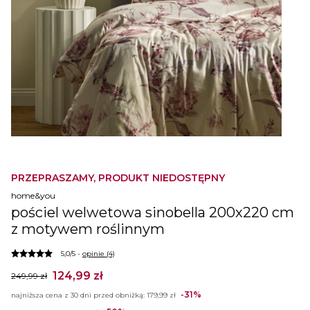
PRZEPRASZAMY, PRODUKT NIEDOSTĘPNY
home&you
pościel welwetowa sinobella 200x220 cm
z motywem roślinnym
5,0/5 -
opinie (4)
124,99 zł
249,99 zł
-31%
najniższa cena z 30 dni przed obniżką:
179,99 zł