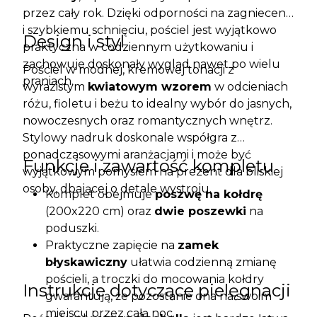
przez cały rok. Dzięki odporności na zagniecenia
i szybkiemu schnięciu, pościel jest wyjątkowo
Design i styl
praktyczna w codziennym użytkowaniu i
zachowuje doskonały wygląd nawet po wielu
Pościel w modnej, kremowej tonacji z
praniach.
wyrazistym
kwiatowym wzorem
w odcieniach
różu, fioletu i beżu to idealny wybór do jasnych,
nowoczesnych oraz romantycznych wnętrz.
Stylowy nadruk doskonale współgra z
ponadczasowymi aranżacjami i może być
Funkcje i zawartość kompletu
wyjątkowym pomysłem na prezent dla bliskiej
osoby, dbającej o detale wystroju.
Komplet obejmuje
poszwę na kołdrę
(200x220 cm) oraz
dwie poszewki
na
poduszki.
Praktyczne zapięcie na
zamek
błyskawiczny
ułatwia codzienną zmianę
pościeli, a troczki do mocowania kołdry
Instrukcje dotyczące pielęgnacji
gwarantują, że pozostanie ona na swoim
miejscu przez całą noc.