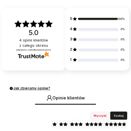
5
100%
4
0%
5.0
3
0%
4
opinii klientów
z całego okresu
2
0%
zebranych i zweryfikowanych przez
1
0%
Jak zbieramy opinie?
Opinie klientów
Wyczyść
Szukaj