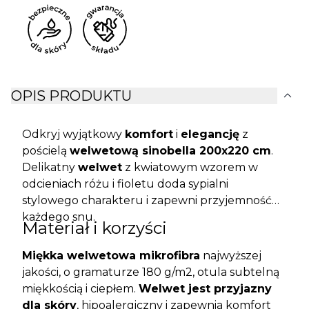
expand_more
OPIS PRODUKTU
Odkryj wyjątkowy
komfort
i
elegancję
z
pościelą
welwetową sinobella 200x220 cm
.
Delikatny
welwet
z kwiatowym wzorem w
odcieniach różu i fioletu doda sypialni
stylowego charakteru i zapewni przyjemność
każdego snu.
Materiał i korzyści
Miękka welwetowa mikrofibra
najwyższej
jakości, o gramaturze 180 g/m2, otula subtelną
miękkością i ciepłem.
Welwet jest przyjazny
dla skóry
, hipoalergiczny i zapewnia komfort