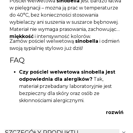
Pościel welwetowa
sinobella
jest bardzo łatwa
w pielęgnacji – można ją prać w temperaturze
do 40°C, bez konieczności stosowania
wybielaczy ani suszenia w suszarce bębnowej.
Materiał nie wymaga prasowania, zachowując
miękkość
i intensywność kolorów.
Zamów pościel welwetową
sinobella
i odmień
swoją sypialnię stylowo już dziś!
FAQ
Czy pościel welwetowa sinobella jest
odpowiednia dla alergików?
Tak,
materiał przebadany laboratoryjnie jest
bezpieczny dla skóry oraz osób ze
skłonnościami alergicznymi.
Czy pościel utrzymuje kolor i miękkość
rozwiń
po praniu?
Tak, dzięki wysokiej jakości
mikrowłóknom i certyfikowanemu składowi,
pościel zachowuje piękny wygląd nawet po
expand_more
SZCZEGÓŁY PRODUKTU