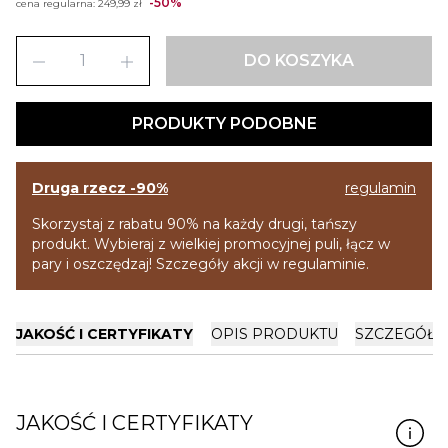
-50%
cena regularna:
249,99 zł
remove
add
DO KOSZYKA
PRODUKTY PODOBNE
Druga rzecz -90%
regulamin
Skorzystaj z rabatu 90% na każdy drugi, tańszy
produkt. Wybieraj z wielkiej promocyjnej puli, łącz w
pary i oszczędzaj! Szczegóły akcji w regulaminie.
JAKOŚĆ I CERTYFIKATY
OPIS PRODUKTU
SZCZEGÓŁY
JAKOŚĆ I CERTYFIKATY