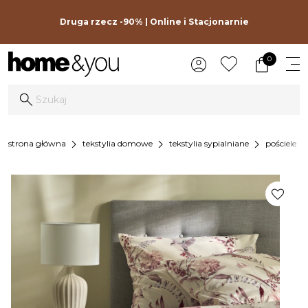
Druga rzecz -90% | Online i Stacjonarnie
0
chevron_right
chevron_right
chevron_right
chevron_r
strona główna
tekstylia domowe
tekstylia sypialniane
pościele
favorite