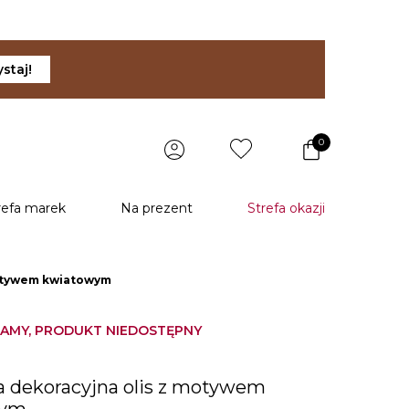
staj!
0
refa marek
Na prezent
Strefa okazji
motywem kwiatowym
AMY, PRODUKT NIEDOSTĘPNY
u
 dekoracyjna olis z motywem
wym