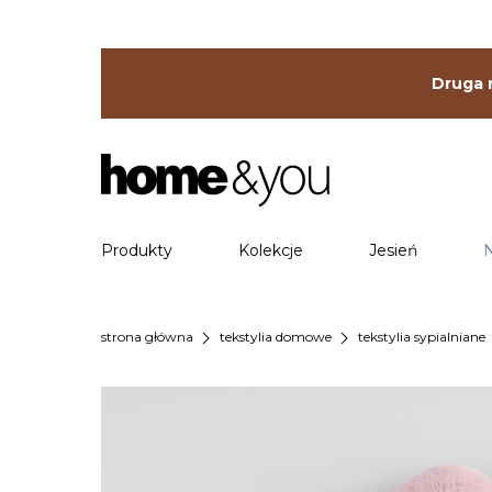
Druga r
Produkty
Kolekcje
Jesień
chevron_right
chevron_right
che
strona główna
tekstylia domowe
tekstylia sypialniane