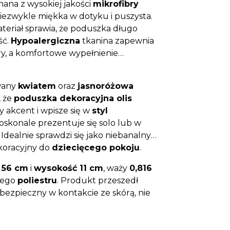
ana z wysokiej jakości
mikrofibry
 niezwykle miękka w dotyku i puszysta.
teriał sprawia, że poduszka długo
ść.
Hypoalergiczna
tkanina zapewnia
ry, a komfortowe wypełnienie
owany
kwiatem
oraz
jasnoróżowa
, że
poduszka dekoracyjna olis
 akcent i wpisze się w
styl
Doskonale prezentuje się solo lub w
. Idealnie sprawdzi się jako niebanalny
ekoracyjny do
dziecięcego pokoju
.
 56 cm
i
wysokość 11 cm
, waży
0,816
łego
poliestru
. Produkt przeszedł
 bezpieczny w kontakcie ze skórą, nie