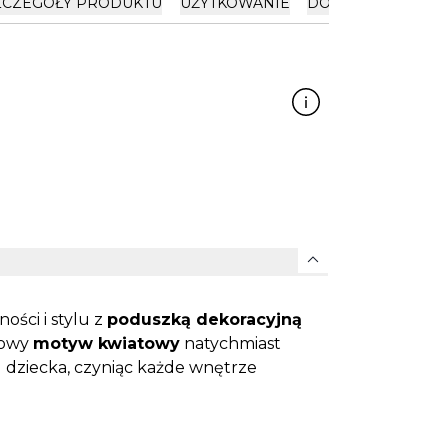
ZCZEGÓŁY PRODUKTU
UŻYTKOWANIE
DOSTAWA I PŁATN
expand_more
ści i stylu z
poduszką dekoracyjną
rowy
motyw kwiatowy
natychmiast
u dziecka, czyniąc każde wnętrze