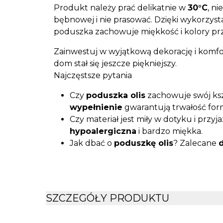
Produkt należy prać delikatnie w
30°C
, ni
bębnowej i nie prasować. Dzięki wykorzy
poduszka zachowuje miękkość i kolory prz
Zainwestuj w wyjątkową dekorację i komfo
dom stał się jeszcze piękniejszy.
Najczęstsze pytania
Czy
poduszka olis
zachowuje swój ksz
wypełnienie
gwarantują trwałość for
Czy materiał jest miły w dotyku i przyj
hypoalergiczna
i bardzo miękka.
Jak dbać o
poduszkę olis
? Zalecane
d
nie prasować, co chroni przed zniszc
Czy kolor
różowy
w rzeczywistości jest
jaśniejszego różu odpowiada zdjęcio
SZCZEGÓŁY PRODUKTU