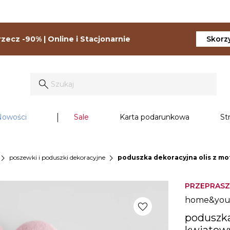
zecz -90% | Online i Stacjonarnie
Skorzy
Nowości
Sale
Karta podarunkowa
St
vron_right
chevron_right
poszewki i poduszki dekoracyjne
poduszka dekoracyjna olis z 
PRZEPRASZ
home&yo
favorite
poduszka
kwiato