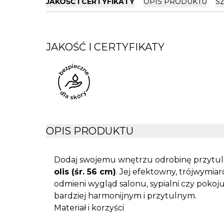
JAKOŚĆ I CERTYFIKATY
OPIS PRODUKTU
S
JAKOŚĆ I CERTYFIKATY
OPIS PRODUKTU
Dodaj swojemu wnętrzu odrobinę przytulno
olis (śr. 56 cm)
. Jej efektowny, trójwymia
odmieni wygląd salonu, sypialni czy pokoj
bardziej harmonijnym i przytulnym.
Materiał i korzyści