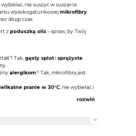
e wybielać, nie suszyć w suszarce
staniu wysokogatunkowej
mikrofibry
ez długi czas.
rt z
poduszką olis
– spraw, by Twój
tałt? Tak,
gęsty splot
i
sprężyste
my.
azny
alergikom
? Tak, mikrofibra jest
elikatne pranie w 30°C
, nie wybielać i
zeniem motywu.
rozwiń
 taki sam? Tak, głęboki odcień
m produktowym.
expand_more