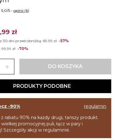
5,0/5 -
opinii (6)
,99 zł
 z 30 dni przed obniżką:
69,99 zł
-57%
:
99,99 zł
-70%
add
DO KOSZYKA
PRODUKTY PODOBNE
ecz -90%
regulamin
 z rabatu 90% na każdy drugi, tańszy produkt.
 wielkiej promocyjnej puli, łącz w pary i
! Szczegóły akcji w regulaminie.