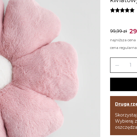
29
99,99 zł
najniższa cena
cena regularna
remove
Druga rz
Skorzystaj
Wybieraj z
oszczędzaj