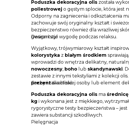
Poduszka dekoracyjna olis
została wykon
poliestrowej
o gęstym splocie, która jest
Odporny na zagniecenia i odkształcenia ma
zachowuje swój oryginalny kształt i świeżo
bezpieczeństwo również dla wrażliwej skó
gwarantuje wygodę podczas relaksu.
Design i styl
Wyjątkowy, trójwymiarowy kształt inspir
kolorystyka
z
białym środkiem
sprawiają
wprowadzi do wnętrza delikatny, naturalny
nowoczesny
,
boho
lub
skandynawski
. 
zestawie z innymi tekstyliami z kolekcji olis
prezent
Cechy i zawartość
dla bliskiej osoby lub element d
Poduszka dekoracyjna olis
ma
średnicę
kg
i wykonana jest z miękkiego, wytrzyma
rygorystyczne testy bezpieczeństwa – jest
zawiera substancji szkodliwych.
Pielęgnacja