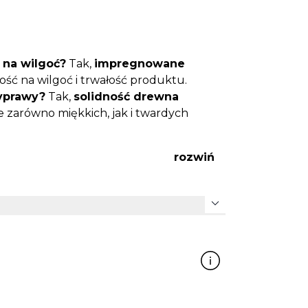
 na wilgoć?
Tak,
impregnowane
ć na wilgoć i trwałość produktu.
yprawy?
Tak,
solidność drewna
 zarówno miękkich, jak i twardych
 pielęgnacji?
Zalecane jest
mycie
rozwiń
enia, co pozwoli zachować piękny
ci?
Po użyciu wystarczy umyć
expand_more
, by zapobiec odbarwieniom i zachować