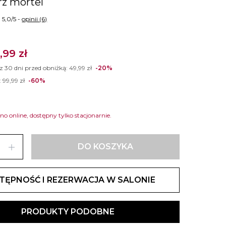
z mortel
5,0/5 -
opinii (6)
,99 zł
 z 30 dni przed obniżką:
49,99 zł
-20%
:
99,99 zł
-60%
o online, dostępny tylko stacjonarnie.
add
DO KOSZYKA
TĘPNOŚĆ I REZERWACJA W SALONIE
PRODUKTY PODOBNE