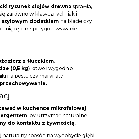
cki rysunek słojów drewna
sprawia,
ię zarówno w klasycznych, jak i
e
stylowym dodatkiem
na blacie czy
e cenią ręczne przygotowywanie
ździerz z tłuczkiem.
dze (0,5 kg)
łatwo i wygodnie
iki na pesto czy marynaty.
i przechowywanie.
acji
zewać w kuchence mikrofalowej.
tergentem
, by utrzymać naturalne
ny do kontaktu z żywnością.
yj naturalny sposób na wydobycie głębi