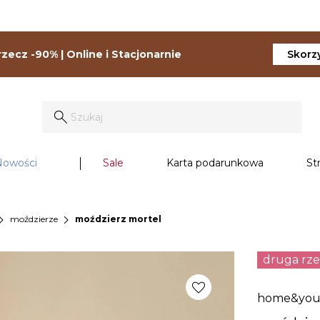
zecz -90% | Online i Stacjonarnie
Skorzy
Nowości
Sale
Karta podarunkowa
St
on_right
chevron_right
moździerze
moździerz mortel
druga rz
favorite
home&yo