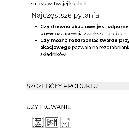
smaku w Twojej kuchni!
Najczęstsze pytania
Czy drewno akacjowe jest odporne
drewno
zapewnia zwiększoną odpornoś
Czy można rozdrabniać twarde prz
akacjowego
pozwala na rozdrabnianie
składników.
Czy moździerz wymaga szczególnej
ręczne
i unikanie długotrwałego mocz
wygląd drewna na dłużej.
Jak utrzymać moździerz w czystoś
SZCZEGÓŁY PRODUKTU
moździerz ręcznie i dokładnie osuszyć
trwałość.
UŻYTKOWANIE