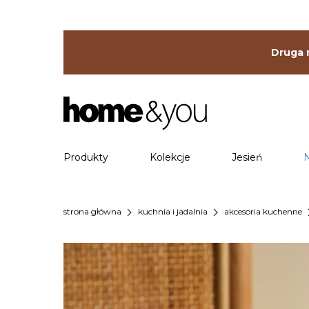
Druga r
Produkty
Kolekcje
Jesień
chevron_right
chevron_right
chevr
strona główna
kuchnia i jadalnia
akcesoria kuchenne