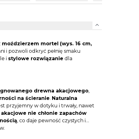
expand_more
z
moździerzem mortel
(wys. 16 cm,
hni i pozwoli odkryć pełnię smaku
ale i
stylowe rozwiązanie
dla
egnowanego drewna akacjowego
,
ności na ścieranie
.
Naturalna
est przyjemny w dotyku i trwały, nawet
akacjowe nie chłonie zapachów
nością
, co daje pewność czystych i
w.