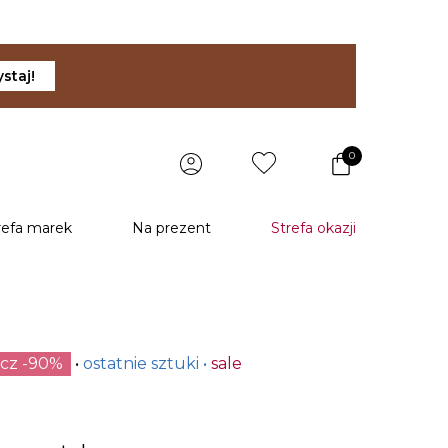
staj!
0
refa marek
Na prezent
Strefa okazji
ecz -90%
ostatnie sztuki
sale
u