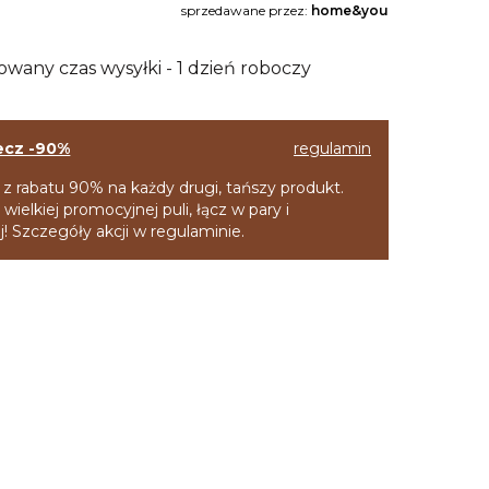
sprzedawane przez:
home&you
owany czas wysyłki - 1 dzień roboczy
ecz -90%
regulamin
 z rabatu 90% na każdy drugi, tańszy produkt.
 wielkiej promocyjnej puli, łącz w pary i
! Szczegóły akcji w regulaminie.