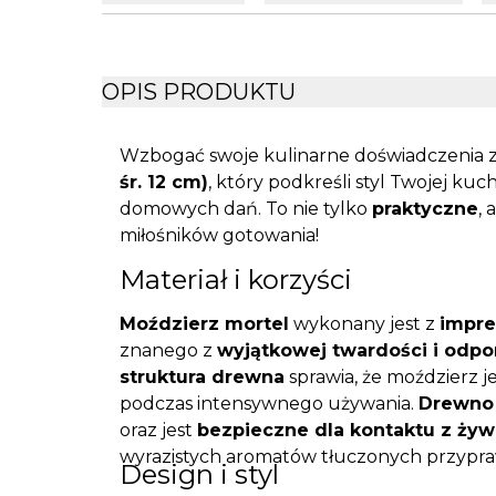
OPIS PRODUKTU
Wzbogać swoje kulinarne doświadczenia 
śr. 12 cm)
, który podkreśli styl Twojej kuc
domowych dań. To nie tylko
praktyczne
, 
miłośników gotowania!
Materiał i korzyści
Moździerz mortel
wykonany jest z
impr
znanego z
wyjątkowej twardości i odpor
struktura drewna
sprawia, że moździerz j
podczas intensywnego używania.
Drewno 
oraz jest
bezpieczne dla kontaktu z żyw
wyrazistych aromatów tłuczonych przypra
Design i styl