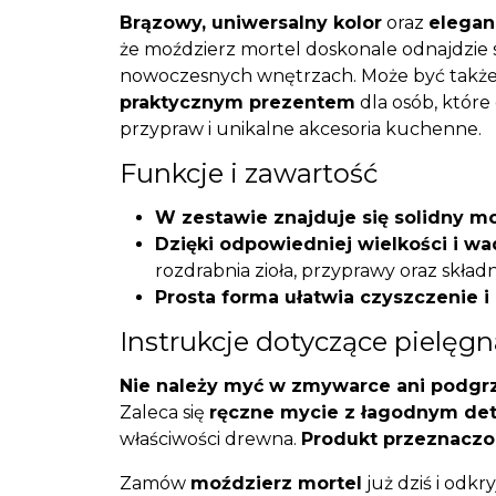
Brązowy, uniwersalny kolor
oraz
elegan
że moździerz mortel doskonale odnajdzie s
nowoczesnych wnętrzach. Może być takż
praktycznym prezentem
dla osób, któr
przypraw i unikalne akcesoria kuchenne.
Funkcje i zawartość
W zestawie znajduje się solidny mo
Dzięki odpowiedniej wielkości i wa
rozdrabnia zioła, przyprawy oraz składn
Prosta forma ułatwia czyszczenie 
Instrukcje dotyczące pielęgn
Nie należy myć w zmywarce ani podgr
Zaleca się
ręczne mycie z łagodnym de
właściwości drewna.
Produkt przeznaczo
Zamów
moździerz mortel
już dziś i odkr