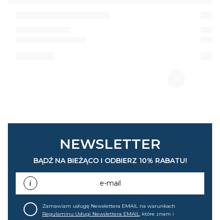
NEWSLETTER
BĄDŹ NA BIEŻĄCO I ODBIERZ 10% RABATU!
e-mail
Zamawiam usługę Newslettera EMAIL na warunkach
Regulaminu Usługi Newslettera EMAIL
, które znam i