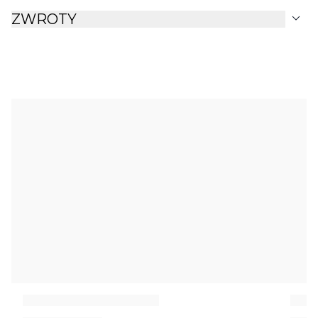
expand_more
ZWROTY