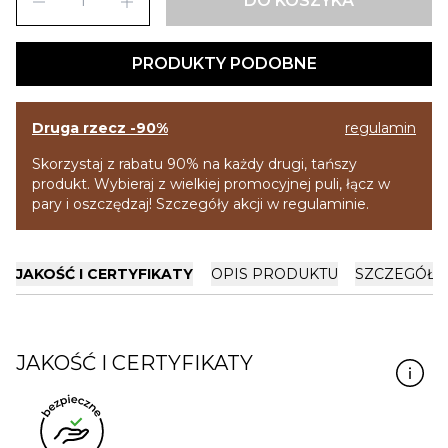
remove
add
DO KOSZYKA
PRODUKTY PODOBNE
Druga rzecz -90%
regulamin
Skorzystaj z rabatu 90% na każdy drugi, tańszy
produkt. Wybieraj z wielkiej promocyjnej puli, łącz w
pary i oszczędzaj! Szczegóły akcji w regulaminie.
JAKOŚĆ I CERTYFIKATY
OPIS PRODUKTU
SZCZEGÓŁY
JAKOŚĆ I CERTYFIKATY