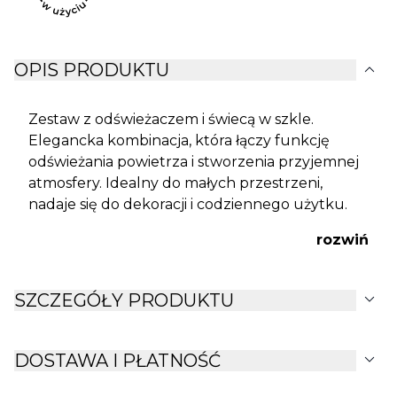
expand_more
OPIS PRODUKTU
Zestaw z odświeżaczem i świecą w szkle.
Elegancka kombinacja, która łączy funkcję
odświeżania powietrza i stworzenia przyjemnej
atmosfery. Idealny do małych przestrzeni,
nadaje się do dekoracji i codziennego użytku.
rozwiń
expand_more
SZCZEGÓŁY PRODUKTU
expand_more
DOSTAWA I PŁATNOŚĆ