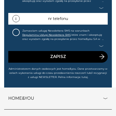
akceptuję oraz wyrażam zgodę na przesyłanie przez
home&you S.A w Gdańsku (KRS: 0000015349) na mój adres e-
mail informacji handlowej (m.in. o nowościach, ofertach,
promocjach, wyprzedażach). Wiem, że mogę tę zgodę w
każdej chwili cofnąć.
nr telefonu
Zamawiam usługę Newslettera SMS na warunkach
Regulaminu Usługi Newslettera SMS
które znam i akceptuję
oraz wyrażam zgodę na przesyłanie przez home&you S.A w
Gdańsku (KRS: 0000015349) na mój nr telefonu informacji
handlowej (m.in. o nowościach, ofertach, promocjach,
wyprzedażach). Wiem, że mogę tę zgodę w każdej chwili
cofnąć.
ZAPISZ
Administratorem danych osobowych jest home&you. Dane przetwarzamy w
celach wykonania usługi do czasu przedawnienia roszczeń lub/i rezygnacji
z usługi NEWSLETTER. Pełna informacja:
tutaj
.
HOME&YOU
adresy sklepów