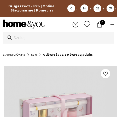
Druga rzecz -90% | Online i
0
d
14
h
55
m
57
s
Stacjonarnie | Koniec za:
0
chevron_right
chevron_right
strona główna
sale
odświeżacz ze świecą adalis
favorite