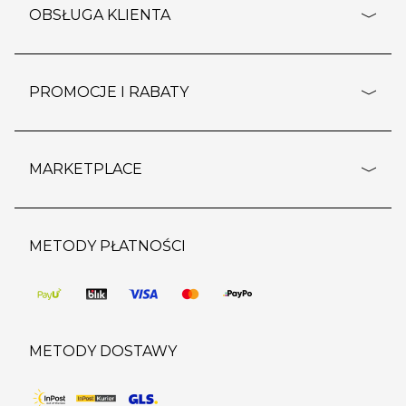
o firmie
OBSŁUGA KLIENTA
rozporządzenie RODO
pomoc - najczęstsze pytania
ustawienia cookies
dostawy i płatność
PROMOCJE I RABATY
polityka prywatności
polityka zwrotu towaru
kontakt
strefa okazji
reklamacje
blog
outlet
MARKETPLACE
wypis z subskrypcji
jakość i bezpieczeństwo
karta klienta
regulamin sklepu
o marketplace
karta podarunkowa
pozostałe regulaminy
strefa marek
METODY PŁATNOŚCI
regulaminy promocji
produkty
pomoc dla sprzedawców
METODY DOSTAWY