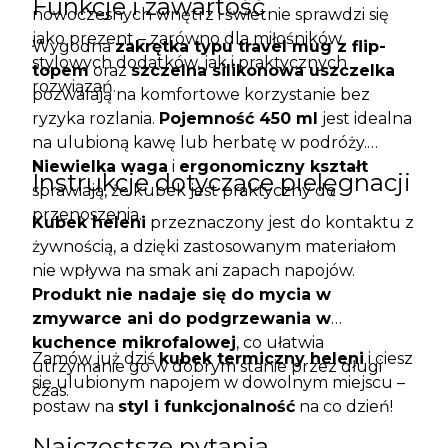
Funkcje i zawartość
nowoczesnych wnętrz i świetnie sprawdzi się
jako prezent – zarówno dla miłośników
Wygodna
zakrętka typu travel mug z flip-
stylowych dodatków, jak i praktycznych
topem
oraz
szczelna silikonowa uszczelka
rozwiązań.
pozwalają na komfortowe korzystanie bez
ryzyka rozlania.
Pojemność 450 ml
jest idealna
na ulubioną kawę lub herbatę w podróży.
Niewielka waga
i
ergonomiczny kształt
Instrukcje dotyczące pielęgnacji
sprawiają, że kubek jest praktyczny do
przenoszenia.
Kubek heleni
przeznaczony jest do kontaktu z
żywnością, a dzięki zastosowanym materiałom
nie wpływa na smak ani zapach napojów.
Produkt nie nadaje się do mycia w
zmywarce ani do podgrzewania w
kuchence mikrofalowej
, co ułatwia
Zamów już dziś
kubek termiczny heleni
i ciesz
utrzymanie go w dobrym stanie przez długi
się ulubionym napojem w dowolnym miejscu –
czas.
postaw na
styl i funkcjonalność
na co dzień!
Najczęstsze pytania