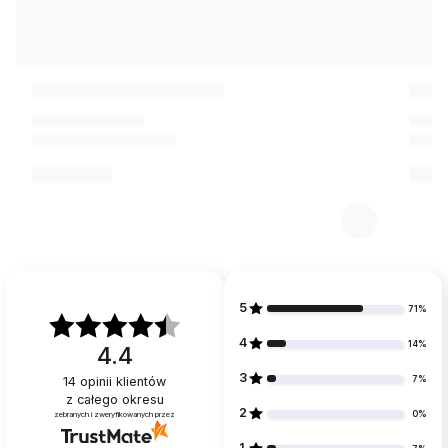
5
71%
4
14%
4.4
3
7%
14
opinii klientów
z całego okresu
2
0%
zebranych i zweryfikowanych przez
1