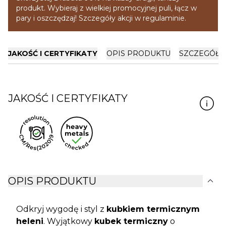
produkt. Wybieraj z wielkiej promocyjnej puli, łącz w
pary i oszczędzaj! Szczegóły akcji w regulaminie.
JAKOŚĆ I CERTYFIKATY
OPIS PRODUKTU
SZCZEGÓŁY
JAKOŚĆ I CERTYFIKATY
expand_more
OPIS PRODUKTU
Odkryj wygodę i styl z
kubkiem termicznym
heleni
. Wyjątkowy
kubek termiczny
o