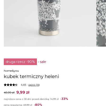
druga rzecz -90%
sale
home&you
kubek termiczny heleni
4,4/5 -
opinii (14)
9,99 zł
49,99 zł
-33%
najniższa cena z 30 dni przed obniżką:
14,99 zł
-80%
cena regularna:
49,99 zł