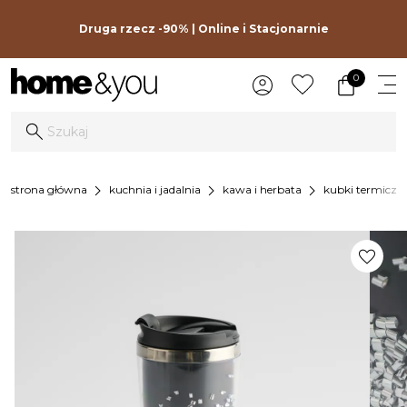
Druga rzecz -90% | Online i Stacjonarnie
0
chevron_right
chevron_right
chevron_right
strona główna
kuchnia i jadalnia
kawa i herbata
kubki termiczne
favorite