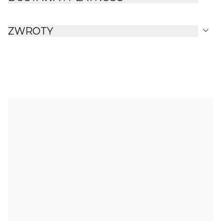
expand_more
ZWROTY