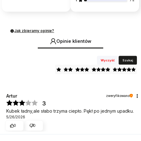
7%
Jak zbieramy opinie?
Opinie klientów
Wyczyść
Szukaj
Artur
zweryfikowano
3
Kubek ładny,ale słabo trzyma ciepło. Pękł po jednym upadku.
5/26/2026
0
0