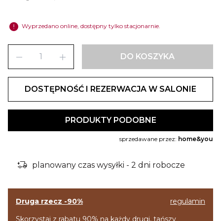
error
Wyprzedano online, dostępny tylko stacjonarnie.
remove
add
DO KOSZYKA
DOSTĘPNOŚĆ I REZERWACJA W SALONIE
PRODUKTY PODOBNE
sprzedawane przez:
home&you
delivery_truck_bolt
planowany czas wysyłki - 2 dni robocze
Druga rzecz -90%
regulamin
Skorzystaj z rabatu 90% na każdy drugi, tańszy