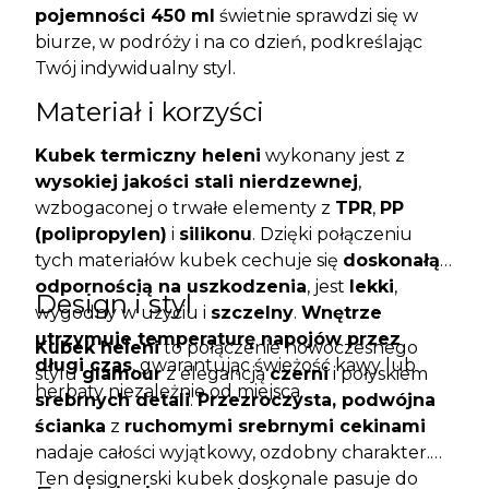
pojemności 450 ml
świetnie sprawdzi się w
biurze, w podróży i na co dzień, podkreślając
Twój indywidualny styl.
Materiał i korzyści
Kubek termiczny heleni
wykonany jest z
wysokiej jakości stali nierdzewnej
,
wzbogaconej o trwałe elementy z
TPR
,
PP
(polipropylen)
i
silikonu
. Dzięki połączeniu
tych materiałów kubek cechuje się
doskonałą
odpornością na uszkodzenia
, jest
lekki
,
Design i styl
wygodny w użyciu i
szczelny
.
Wnętrze
utrzymuje temperaturę napojów przez
Kubek heleni
to połączenie nowoczesnego
długi czas
, gwarantując świeżość kawy lub
stylu
glamour
z elegancją
czerni
i połyskiem
herbaty niezależnie od miejsca.
srebrnych detali
.
Przezroczysta, podwójna
ścianka
z
ruchomymi srebrnymi cekinami
nadaje całości wyjątkowy, ozdobny charakter.
Ten designerski kubek doskonale pasuje do