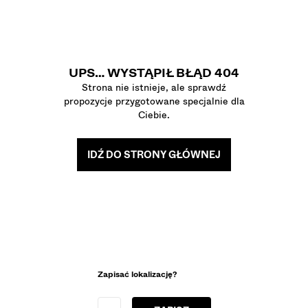
KOSZULE
SWETRY I KARDIGANY
TWIN SETS
STROJE KĄPIELOWE I ODZIEŻ PLAŻOWA
UPS… WYSTĄPIŁ BŁĄD 404
BUTY
Strona nie istnieje, ale sprawdź
AKCESORIA
propozycje przygotowane specjalnie dla
POLECANE
Ciebie.
OSTATNIE DNI WYPRZEDAŻY
COLLABORATIONS®
BEST SELLERS
IDŹ DO STRONY GŁÓWNEJ
SPECIAL PRICES
PROJEKTY SPECJALNE
BERSHKA MUSIC
PERSONALIZACJA: YOUR FAN ERA
KARTA PODARUNKOWA
MMBRS
NEWSLETTER
POMOC
Zapisać lokalizację?