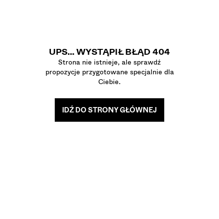
KOSZULE
SWETRY I KARDIGANY
TWIN SETS
STROJE KĄPIELOWE I ODZIEŻ PLAŻOWA
UPS… WYSTĄPIŁ BŁĄD 404
BUTY
Strona nie istnieje, ale sprawdź
AKCESORIA
propozycje przygotowane specjalnie dla
POLECANE
Ciebie.
OSTATNIE DNI WYPRZEDAŻY
COLLABORATIONS®
BEST SELLERS
IDŹ DO STRONY GŁÓWNEJ
SPECIAL PRICES
PROJEKTY SPECJALNE
BERSHKA MUSIC
PERSONALIZACJA: YOUR FAN ERA
KARTA PODARUNKOWA
MMBRS
NEWSLETTER
POMOC