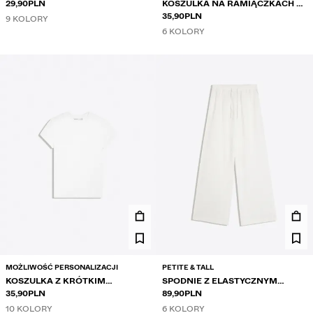
RAMIĄCZKACH
29,90PLN
KOSZULKA NA RAMIĄCZKACH Z
DZIANINY RIB
35,90PLN
9 KOLORY
6 KOLORY
MOŻLIWOŚĆ PERSONALIZACJI
PETITE & TALL
KOSZULKA Z KRÓTKIM
SPODNIE Z ELASTYCZNYM
RĘKAWEM I OKRĄGŁYM
35,90PLN
PASEM
89,90PLN
DEKOLTEM
10 KOLORY
6 KOLORY