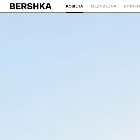
KOBIETA
MĘŻCZYZNA
BY INF
Wróć na stronę główną