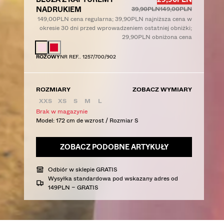
Przed
Przed
NADRUKIEM
39,90PLN
149,00PLN
149,00PLN cena regularna; 39,90PLN najniższa cena w
okresie 30 dni przed wprowadzeniem ostatniej obniżki;
29,90PLN obniżona cena
KOLOR
RÓŻOWY
NR REF.. 1257/700/902
ROZMIARY
ZOBACZ WYMIARY
XXS
XS
S
M
L
Brak w magazynie
Model: 172 cm de wzrost / Rozmiar S
ZOBACZ PODOBNE ARTYKUŁY
Odbiór w sklepie GRATIS
Wysyłka standardowa pod wskazany adres od
149PLN – GRATIS