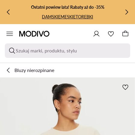
PRZEJDŹ DO GŁÓWNEJ ZAWARTOŚCI
PRZEJDŹ DO WYSZUKIWANIA
Ostatni powiew lata! Rabaty aż do -35%
DAMSKIE
MĘSKIE
TOREBKI
Szukaj marki, produktu, stylu
Bluzy nierozpinane