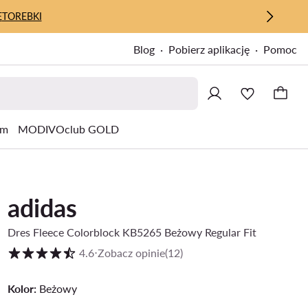
E
TOREBKI
Blog
Pobierz aplikację
Pomoc
um
MODIVOclub GOLD
adidas
Dres Fleece Colorblock KB5265 Beżowy Regular Fit
Ocena klientów w skali od 1 do 5
4.6
⋅
Zobacz opinie
(12)
Kolor:
Beżowy