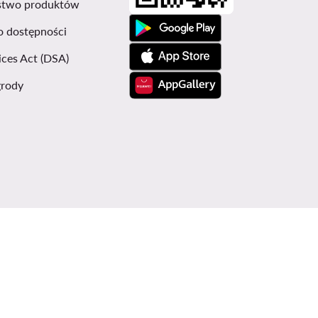
stwo produktów
o dostępności
ices Act (DSA)
grody