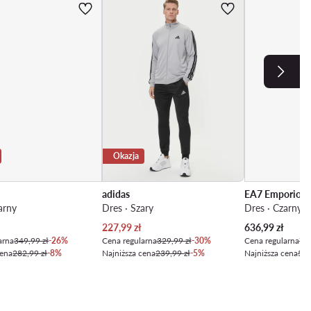
Okazja
adidas
EA7 Emporio A
arny
Dres · Szary
Dres · Czarny
 cena
Aktualna cena
Aktualna cena
227,99
zł
636,99
zł
arna
349,99 zł
-26%
Cena regularna
329,99 zł
-30%
Cena regularna
749
cena
282,99 zł
-8%
Najniższa cena
239,99 zł
-5%
Najniższa cena
569