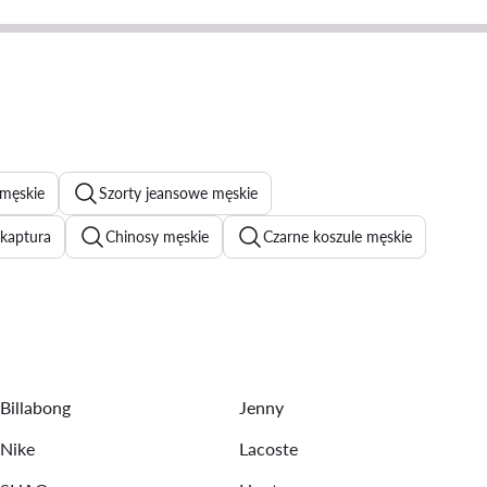
 męskie
Szorty jeansowe męskie
 kaptura
Chinosy męskie
Czarne koszule męskie
ki męskie
Bokserki Calvin Klein męskie
urtki letnie męskie
Marynarki garniturowe męskie
Billabong
Jenny
Nike
Lacoste