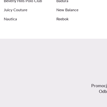
Beverly Hills Polo Club
Badura
Juicy Couture
New Balance
Nautica
Reebok
Promocje
Odb