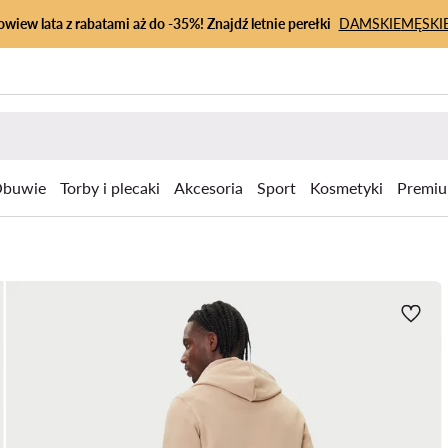
owiew lata z rabatami aż do -35%! Znajdź letnie perełki
DAMSKIE
MĘSKI
buwie
Torby i plecaki
Akcesoria
Sport
Kosmetyki
Premi