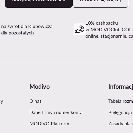
10% cashbacku
i na zwrot dla Klubowicza
w MODIVOClub GOL
 dla pozostałych
online, stacjonarnie, c
Modivo
Informac
wy
O nas
Tabela roz
Dane firmy i numer konta
Pielęgnacja
MODIVO Platform
Zasady pla