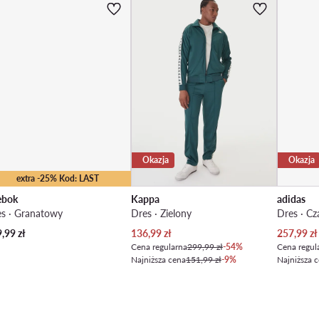
Okazja
Okazja
extra -25% Kod: LAST
ebok
Kappa
adidas
s · Granatowy
Dres · Zielony
Dres · Cz
Aktualna cena
Aktualna
9,99
zł
136,99
zł
257,99
zł
Cena regularna
299,99 zł
-54%
Cena regul
Najniższa cena
151,99 zł
-9%
Najniższa 