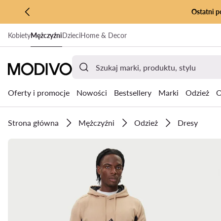
Ostatni p
PRZEJDŹ DO GŁÓWNEJ ZAWARTOŚCI
Kobiety
Mężczyźni
Dzieci
Home & Decor
PRZEJDŹ DO WYSZUKIWANIA
Oferty i promocje
Nowości
Bestsellery
Marki
Odzież
O
Strona główna
Mężczyźni
Odzież
Dresy