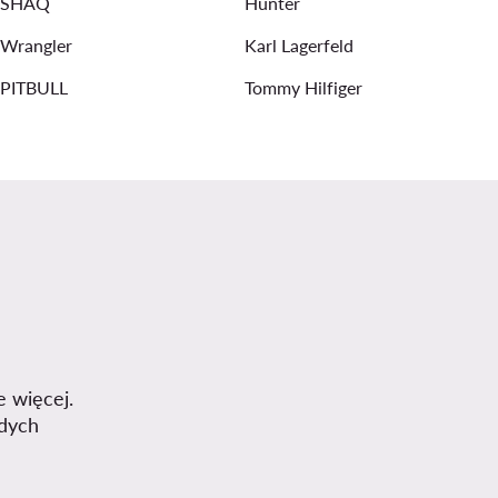
SHAQ
Hunter
Wrangler
Karl Lagerfeld
PITBULL
Tommy Hilfiger
e więcej.
dych