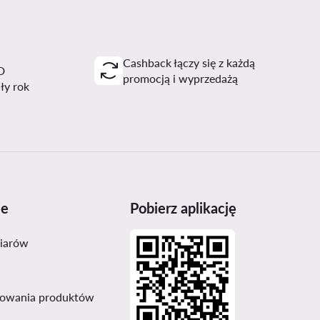
Cashback łączy się z każdą
D
promocją i wyprzedażą
ały rok
je
Pobierz aplikację
miarów
sowania produktów