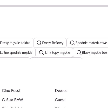
Dresy męskie adidas
Dresy Beżowy
Spodnie materiałowe
Luźne spodnie męskie
Tank topy męskie
Bluzy męskie bez
Szare dresy Nike
Szorty materiałowe męskie
 męskie
Bluzy męskie
Jeansy slim fit meskie
Bomber
ęskie
Szare spodnie męskie
Koszulki polo męskie
K
Gino Rossi
Deezee
lki męskie
Bluzy Kappa męskie
G-Star RAW
Guess