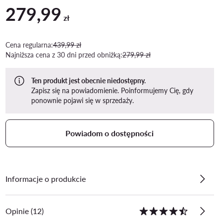
279,99
Aktualna cena 279,99 zł
zł
Cena regularna:
439,99 zł
Najniższa cena z 30 dni przed obniżką:
279,99 zł
Ten produkt jest obecnie niedostępny.
Zapisz się na powiadomienie. Poinformujemy Cię, gdy
ponownie pojawi się w sprzedaży.
Powiadom o dostępności
Informacje o produkcie
Opinie (12)