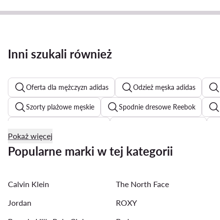
Inni szukali również
Oferta dla mężczyzn adidas
Odzież męska adidas
Szorty plażowe męskie
Spodnie dresowe Reebok
Jeansy straight leg męskie
Szorty sportowe męskie
Pokaż więcej
Przewiewne koszule męskie na lato
Spodnie garniturowe
Popularne marki w tej kategorii
Bokerski męskie
Joggery męskie
Spodnie Baggy m
Calvin Klein
The North Face
Bluzy DC męskie
Kurtki przejściowe męskie
Koszu
Jordan
ROXY