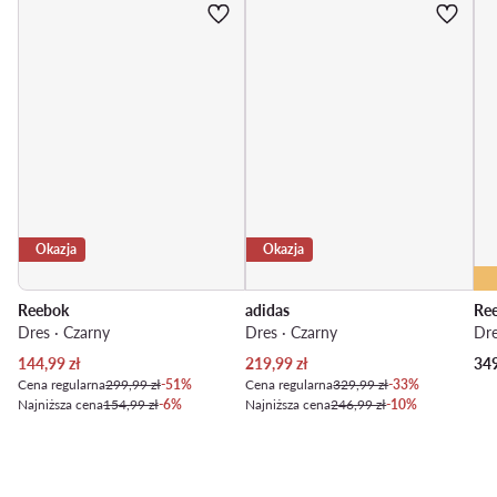
Okazja
Okazja
Reebok
adidas
Re
Dres · Czarny
Dres · Czarny
Dre
Aktualna cena
Aktualna cena
144,99
zł
219,99
zł
34
Cena regularna
299,99 zł
-51%
Cena regularna
329,99 zł
-33%
Najniższa cena
154,99 zł
-6%
Najniższa cena
246,99 zł
-10%