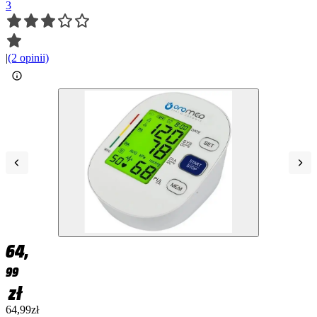
3
|
(2 opinii)
64,
99
zł
64,99zł