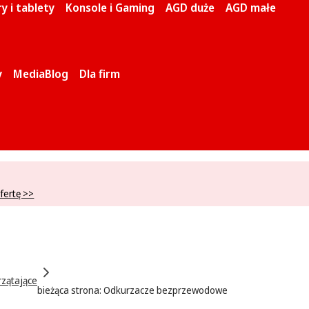
 i tablety
Konsole i Gaming
AGD duże
AGD małe
y
MediaBlog
Dla firm
fertę >>
rzątające
bieżąca strona:
Odkurzacze bezprzewodowe