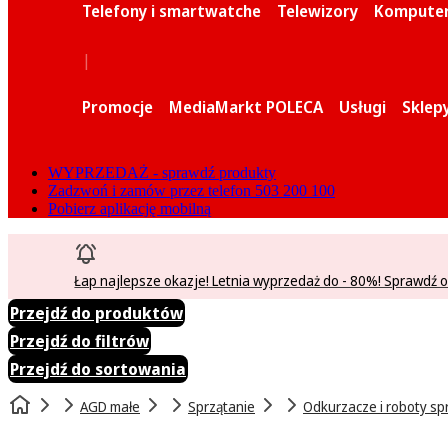
Telefony i smartwatche
Telewizory
Komputery
|
Promocje
MediaMarkt POLECA
Usługi
Sklep
WYPRZEDAŻ - sprawdź produkty
Zadzwoń i zamów przez telefon 503 200 100
Pobierz aplikację mobilną
Łap najlepsze okazje! Letnia wyprzedaż do - 80%! Sprawdź o
Przejdź do produktów
Przejdź do filtrów
Przejdź do sortowania
AGD małe
Sprzątanie
Odkurzacze i roboty sp