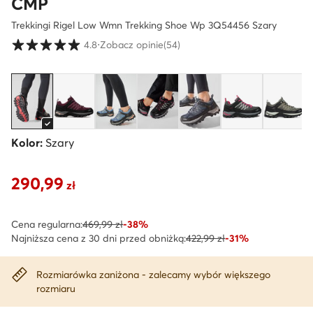
CMP
Trekkingi Rigel Low Wmn Trekking Shoe Wp 3Q54456 Szary
Ocena klientów w skali od 1 do 5
4.8
⋅
Zobacz opinie
(54)
Kolor:
Szary
290,99
Aktualna cena 290,99 zł
zł
Cena regularna:
469,99 zł
-38%
Najniższa cena z 30 dni przed obniżką:
422,99 zł
-31%
Rozmiarówka zaniżona - zalecamy wybór większego
rozmiaru