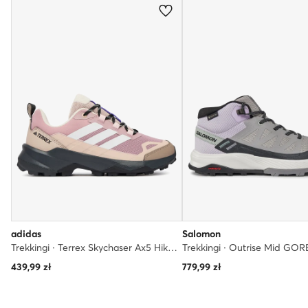
adidas
Salomon
Trekkingi · Terrex Skychaser Ax5 Hiking Shoes KJ0049 · Różowy
439,99
zł
779,99
zł