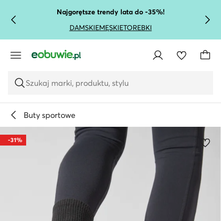
PRZEJDŹ DO GŁÓWNEJ ZAWARTOŚCI
PRZEJDŹ DO WYSZUKIWANIA
Najgorętsze trendy lata do -35%!
DAMSKIE
MĘSKIE
TOREBKI
Szukaj marki, produktu, stylu
Buty sportowe
-31%