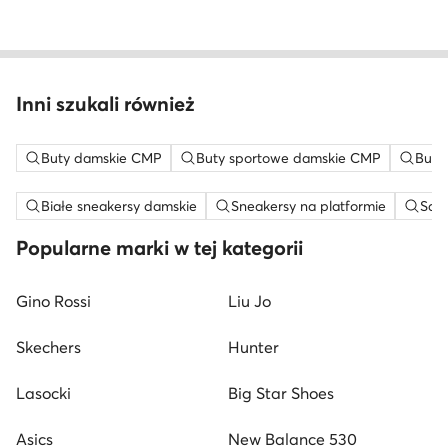
Inni szukali również
Buty damskie CMP
Buty sportowe damskie CMP
Buty
Białe sneakersy damskie
Sneakersy na platformie
Sand
Popularne marki w tej kategorii
Gino Rossi
Liu Jo
Skechers
Hunter
Lasocki
Big Star Shoes
Asics
New Balance 530