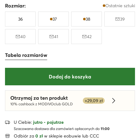
Rozmiar:
Ostatnie sztuki
36
37
38
39
40
41
42
Tabela rozmiarów
Dodaj do koszyka
Otrzymaj za ten produkt
+29,09 zł
Dowiedz się
10% cashback z MODIVOclub GOLD
U Ciebie:
jutro - pojutrze
Szacowana dostawa dla zamówień opłaconych do
11:00
Odbiór za
0 zł
w sklepie eobuwie lub CCC