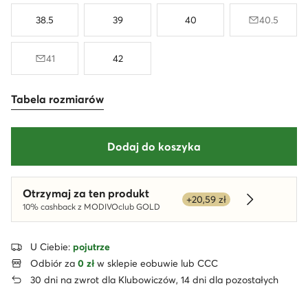
38.5
39
40
40.5
41
42
Tabela rozmiarów
Dodaj do koszyka
Otrzymaj za ten produkt
+20,59 zł
Dowiedz się
10% cashback z MODIVOclub GOLD
U Ciebie:
pojutrze
Odbiór za
0 zł
w sklepie eobuwie lub CCC
30 dni na zwrot dla Klubowiczów, 14 dni dla pozostałych