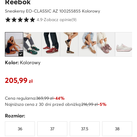
Reebok
Sneakersy EO-CLASSIC AZ 100255855 Kolorowy
Ocena klientów w skali od 1 do 5
4.9
⋅
Zobacz opinie
(9)
Kolor:
Kolorowy
205,99
Aktualna cena 205,99 zł
zł
Cena regularna:
369,99 zł
-44%
Najniższa cena z 30 dni przed obniżką:
216,99 zł
-5%
Rozmiar:
36
37
37.5
38