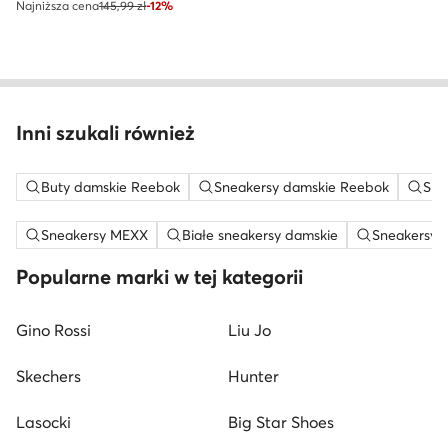
Najniższa cena
145,99 zł
-12%
Inni szukali również
Buty damskie Reebok
Sneakersy damskie Reebok
Sne
Sneakersy MEXX
Białe sneakersy damskie
Sneakersy n
Popularne marki w tej kategorii
Gino Rossi
Liu Jo
Skechers
Hunter
Lasocki
Big Star Shoes