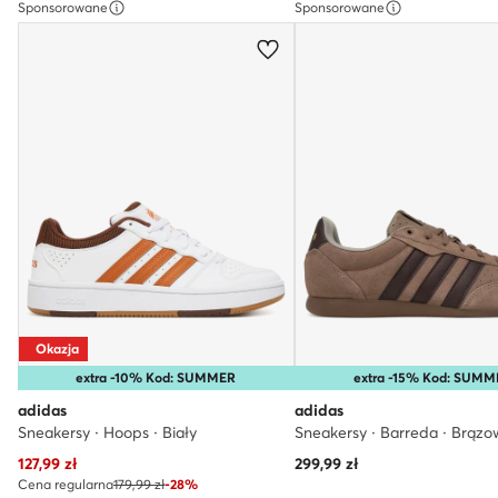
Sponsorowane
Sponsorowane
Okazja
extra -10% Kod: SUMMER
extra -15% Kod: SUMM
adidas
adidas
Sneakersy · Hoops · Biały
Sneakersy · Barreda · Brązo
Aktualna cena
127,99
zł
299,99
zł
Cena regularna
179,99 zł
-28%