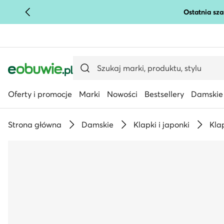
Ostatnia sza
PRZEJDŹ DO GŁÓWNEJ ZAWARTOŚCI
PRZEJDŹ DO WYSZUKIWANIA
Oferty i promocje
Marki
Nowości
Bestsellery
Damskie
Strona główna
Damskie
Klapki i japonki
Kla