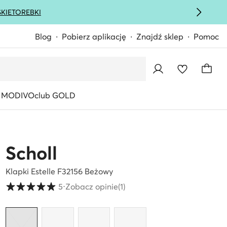
KIE
TOREBKI
Blog
Pobierz aplikację
Znajdź sklep
Pomoc
MODIVOclub GOLD
Scholl
Klapki Estelle F32156 Beżowy
Ocena klientów w skali od 1 do 5
5
⋅
Zobacz opinie
(1)