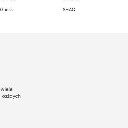
Guess
SHAQ
 wiele
a każdych