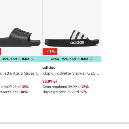
-19%
a -35% Kod: SUMMER
extra -25% Kod: SUMMER
adidas
Klapki · adilette Aqua Slides IF7371 · Czarny
Klapki · adilette Shower GZ5922 · Czarny
 cena
Aktualna cena
93,99
zł
larna
99,99 zł
-10%
Cena regularna
129,99 zł
-27%
 cena
99,99 zł
-10%
Najniższa cena
116,99 zł
-19%