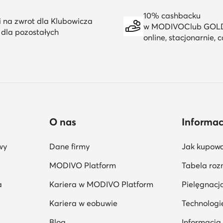
10% cashbacku
i na zwrot dla Klubowicza
w MODIVOClub GOL
i dla pozostałych
online, stacjonarnie, c
O nas
Informac
wy
Dane firmy
Jak kupow
MODIVO Platform
Tabela roz
a
Kariera w MODIVO Platform
Pielęgnacj
Kariera w eobuwie
Technologi
Blog
Informacja