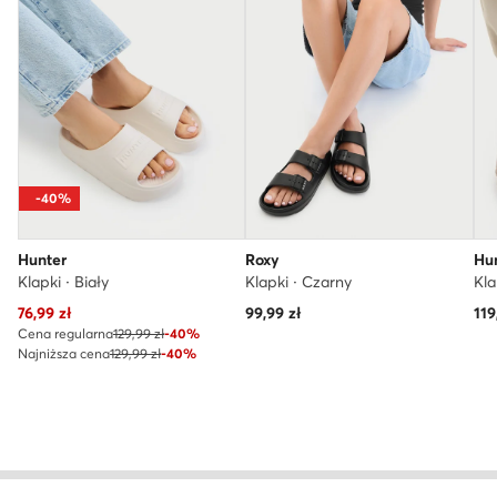
-40%
Hunter
Roxy
Hu
Klapki · Biały
Klapki · Czarny
Kla
Aktualna cena
76,99
zł
99,99
zł
119
Cena regularna
129,99 zł
-40%
Najniższa cena
129,99 zł
-40%