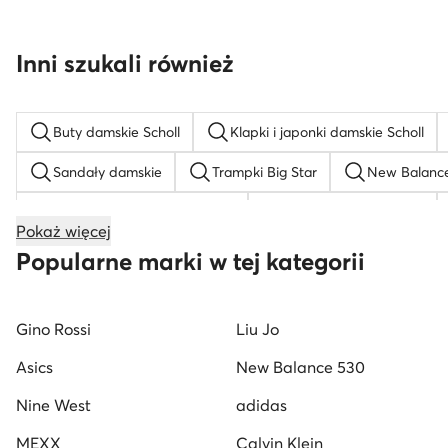
Inni szukali również
Buty damskie Scholl
Klapki i japonki damskie Scholl
Sandały damskie
Trampki Big Star
New Balanc
Bordowe sneakersy damskie
Buty damskie Deezee
Pokaż więcej
Białe sneakersy damskie
Sneakersy na platformie
Popularne marki w tej kategorii
Buty na obcasie
Sneakersy damskie Reebok
Pó
Gino Rossi
Liu Jo
Czarne sneakersy damskie
Czółenka na szpilce
Asics
New Balance 530
Nine West
adidas
MEXX
Calvin Klein