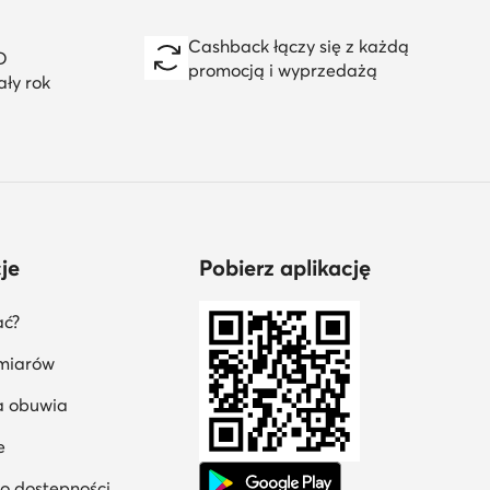
Cashback łączy się z każdą
D
promocją i wyprzedażą
ały rok
je
Pobierz aplikację
ać?
miarów
a obuwia
e
 o dostępności