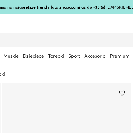
nsa na najgorętsze trendy lata z rabatami aż do -35%!
DAMSKIE
MĘS
Męskie
Dziecięce
Torebki
Sport
Akcesoria
Premium
pki