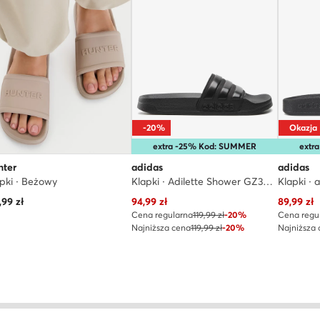
-20%
Okazja
extra -25% Kod: SUMMER
extr
nter
adidas
adidas
pki · Beżowy
Klapki · Adilette Shower GZ3772 · Czarny
Aktualna cena
Aktualna
,99
zł
94,99
zł
89,99
zł
Cena regularna
119,99 zł
-20%
Cena regu
Najniższa cena
119,99 zł
-20%
Najniższa