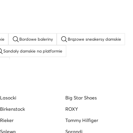
kie
Bordowe baleriny
Brązowe sneakersy damskie
Sandały damskie na platformie
EXX
stock
Buty Sprandi damskie
Złote szpilki
ersy
Czarne sandały na szpilce
Klapki Sprandi
Lasocki
Big Star Shoes
Birkenstock
ROXY
Rieker
Tommy Hilfiger
Salewa
Sprandi