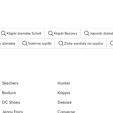
Klapki damskie Scholl
Klapki Beżowy
Japonki dams
e damskie
Srebrne szpilki
Złote sandały na szpilce
Wygodne sandały damskie skórzane Lasocki
Sneakersy M
Sandały damskie płaskie
Białe baleriny
Klapki Birken
łbuty na platformie
Buty Badura damskie
Beżowe sneak
Skechers
Hunter
Espadryle na koturnie
Badura
Kappa
DC Shoes
Deezee
Jenny Fairy
Converse