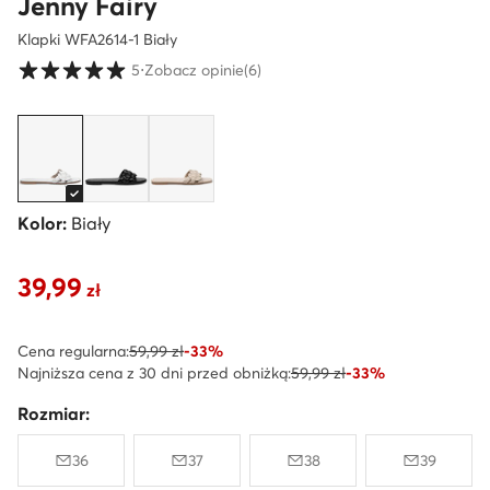
Jenny Fairy
Klapki WFA2614-1 Biały
Ocena klientów w skali od 1 do 5
5
⋅
Zobacz opinie
(6)
Kolor:
Biały
39,99
Aktualna cena 39,99 zł
zł
Cena regularna:
59,99 zł
-33%
Najniższa cena z 30 dni przed obniżką:
59,99 zł
-33%
Rozmiar:
36
37
38
39