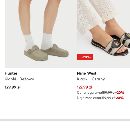
-20%
Hunter
Nine West
Klapki · Beżowy
Klapki · Czarny
Aktualna cena
129,99
zł
127,99
zł
Cena regularna
159,99 zł
-20%
Najniższa cena
159,99 zł
-20%