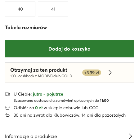
40
41
Tabela rozmiarów
Dodaj do koszyka
Otrzymaj za ten produkt
+3,99 zł
Dowiedz się 
10% cashback z MODIVOclub GOLD
U Ciebie:
jutro - pojutrze
Szacowana dostawa dla zamówień opłaconych do
11:00
Odbiór za
0 zł
w sklepie eobuwie lub CCC
30 dni na zwrot dla Klubowiczów, 14 dni dla pozostałych
Informacje o produkcie