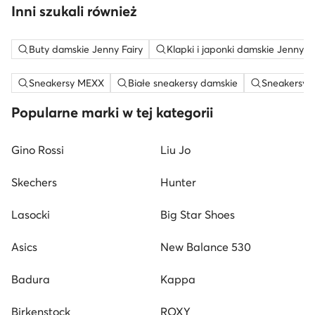
Inni szukali również
Buty damskie Jenny Fairy
Klapki i japonki damskie Jenny Fa
Sneakersy MEXX
Białe sneakersy damskie
Sneakersy n
Popularne marki w tej kategorii
Gino Rossi
Liu Jo
Skechers
Hunter
Lasocki
Big Star Shoes
Asics
New Balance 530
Badura
Kappa
Birkenstock
ROXY