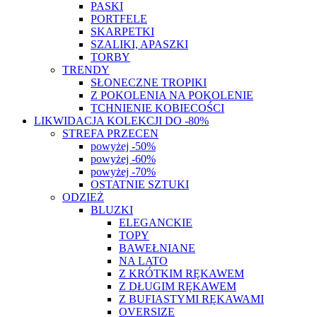
PASKI
PORTFELE
SKARPETKI
SZALIKI, APASZKI
TORBY
TRENDY
SŁONECZNE TROPIKI
Z POKOLENIA NA POKOLENIE
TCHNIENIE KOBIECOŚCI
LIKWIDACJA KOLEKCJI DO -80%
STREFA PRZECEN
powyżej -50%
powyżej -60%
powyżej -70%
OSTATNIE SZTUKI
ODZIEŻ
BLUZKI
ELEGANCKIE
TOPY
BAWEŁNIANE
NA LATO
Z KRÓTKIM RĘKAWEM
Z DŁUGIM RĘKAWEM
Z BUFIASTYMI RĘKAWAMI
OVERSIZE