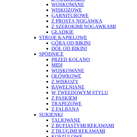
WOSKOWANE
WISKOZOWE
GARNITUROWE
Z PROSTĄ NOGAWKĄ
Z SZEROKIMI NOGAWKAMI
GŁADKIE
STROJE KĄPIELOWE
GÓRA OD BIKINI
DÓŁ OD BIKINI
SPÓDNICE
PRZED KOLANO
MIDI
WOSKOWANE
OŁÓWKOWE
Z WISKOZY
BAWEŁNIANE
W TWEEDOWYM STYLU
Z PASKIEM
TRAPEZOWE
Z FALBANĄ
SUKIENKI
TALIOWANE
Z BUFIASTYMI RĘKAWAMI
Z DŁUGIMI RĘKAWAMI
KOSZULOWE