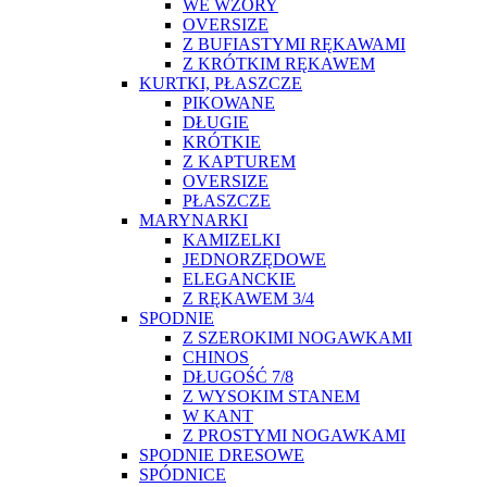
WE WZORY
OVERSIZE
Z BUFIASTYMI RĘKAWAMI
Z KRÓTKIM RĘKAWEM
KURTKI, PŁASZCZE
PIKOWANE
DŁUGIE
KRÓTKIE
Z KAPTUREM
OVERSIZE
PŁASZCZE
MARYNARKI
KAMIZELKI
JEDNORZĘDOWE
ELEGANCKIE
Z RĘKAWEM 3/4
SPODNIE
Z SZEROKIMI NOGAWKAMI
CHINOS
DŁUGOŚĆ 7/8
Z WYSOKIM STANEM
W KANT
Z PROSTYMI NOGAWKAMI
SPODNIE DRESOWE
SPÓDNICE