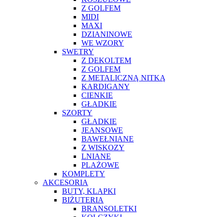
Z GOLFEM
MIDI
MAXI
DZIANINOWE
WE WZORY
SWETRY
Z DEKOLTEM
Z GOLFEM
Z METALICZNĄ NITKĄ
KARDIGANY
CIENKIE
GŁADKIE
SZORTY
GŁADKIE
JEANSOWE
BAWEŁNIANE
Z WISKOZY
LNIANE
PLAŻOWE
KOMPLETY
AKCESORIA
BUTY, KLAPKI
BIŻUTERIA
BRANSOLETKI