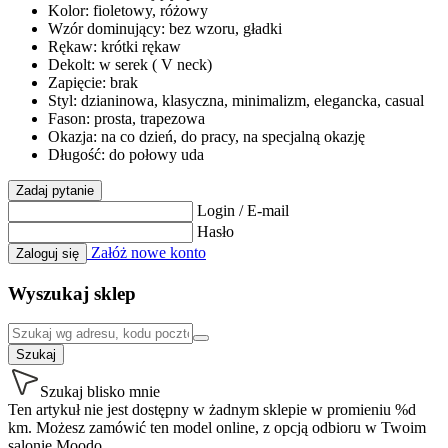
Kolor: fioletowy, różowy
Wzór dominujący: bez wzoru, gładki
Rękaw: krótki rękaw
Dekolt: w serek ( V neck)
Zapięcie: brak
Styl: dzianinowa, klasyczna, minimalizm, elegancka, casual
Fason: prosta, trapezowa
Okazja: na co dzień, do pracy, na specjalną okazję
Długość: do połowy uda
Zadaj pytanie
Login / E-mail
Hasło
Załóż nowe konto
Zaloguj się
Wyszukaj sklep
Szukaj
Szukaj blisko mnie
Ten artykuł nie jest dostępny w żadnym sklepie w promieniu %d
km. Możesz zamówić ten model online, z opcją odbioru w Twoim
salonie Moodo.