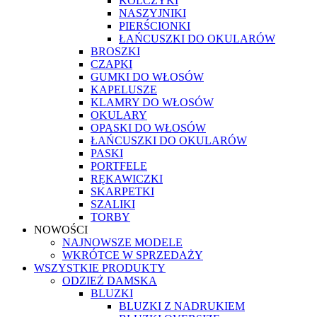
KOLCZYKI
NASZYJNIKI
PIERŚCIONKI
ŁAŃCUSZKI DO OKULARÓW
BROSZKI
CZAPKI
GUMKI DO WŁOSÓW
KAPELUSZE
KLAMRY DO WŁOSÓW
OKULARY
OPASKI DO WŁOSÓW
ŁAŃCUSZKI DO OKULARÓW
PASKI
PORTFELE
RĘKAWICZKI
SKARPETKI
SZALIKI
TORBY
NOWOŚCI
NAJNOWSZE MODELE
WKRÓTCE W SPRZEDAŻY
WSZYSTKIE PRODUKTY
ODZIEŻ DAMSKA
BLUZKI
BLUZKI Z NADRUKIEM