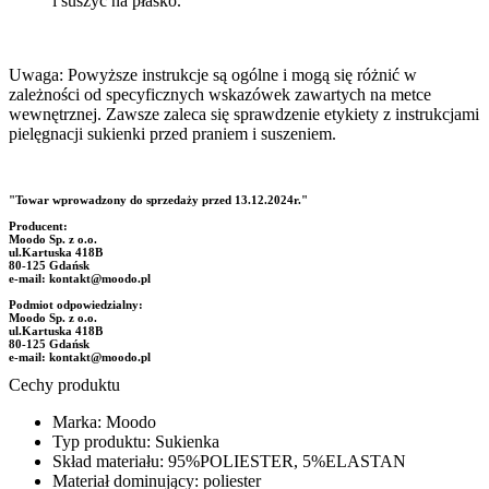
i suszyć na płasko.
Uwaga: Powyższe instrukcje są ogólne i mogą się różnić w
zależności od specyficznych wskazówek zawartych na metce
wewnętrznej. Zawsze zaleca się sprawdzenie etykiety z instrukcjami
pielęgnacji sukienki przed praniem i suszeniem.
"Towar wprowadzony do sprzedaży przed 13.12.2024r."
Producent:
Moodo Sp. z o.o.
ul.Kartuska 418B
80-125 Gdańsk
e-mail: kontakt@moodo.pl
Podmiot odpowiedzialny:
Moodo Sp. z o.o.
ul.Kartuska 418B
80-125 Gdańsk
e-mail: kontakt@moodo.pl
Cechy produktu
Marka: Moodo
Typ produktu: Sukienka
Skład materiału: 95%POLIESTER, 5%ELASTAN
Materiał dominujący: poliester