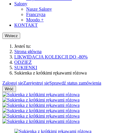
Salony
Nasze Salony
Franczyza
Moodo +
KONTAKT
Wstecz
Jesteś tu:
Strona główna
LIKWIDACJA KOLEKCJI DO -80%
ODZIEŻ
SUKIENKI
Sukienka z krótkimi rękawami różowa
Zaloguj się
Zarejestruj się
Sprawdź status zamówienia
Wróć