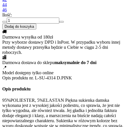
44
46
Ilość:
Dodaj do koszyka
🚚
Darmowa wysyłka od 180zł
Przy wyborze dostawy DPD i InPost. W przypadku wyboru innej
metody dostawy przesyłka będzie u Ciebie w ciągu 2-5 dni
roboczych.
🏬
Darmowa dostawa do sklepu
maksymalnie do 7 dni
📍
Model dostępny tylko online
Opis produktu nr. L-SU-4314 D.PINK
Opis produktu
95%POLIESTER, 5%ELASTAN Piękna sukienka damska
wykonana jest z wysokiej jakości poliestru, co sprawia, że jest nie
tylko wygodna, ale również trwała. Jej gładka i jednolita faktura
dodaje elegancji i klasy, a marszczenia na biuście nadają całości
niepowtarzalnego charakteru. Sukienka w różowym kolorze bez
wzoru doskonale wpisuje się w minimalistyczne trendy, co sprawia,