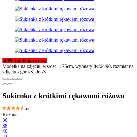
-40% na drugą rzecz.
Modelka na zdjęciu: wzrost - 175cm, wymiary 84/64/90, rozmiar na
zdjęciu - góra-S, dół-S
Sukienka z krótkimi rękawami różowa
4.7
Rozmiar
36
38
40
42