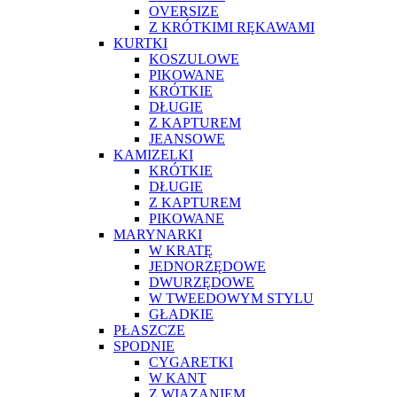
OVERSIZE
Z KRÓTKIMI RĘKAWAMI
KURTKI
KOSZULOWE
PIKOWANE
KRÓTKIE
DŁUGIE
Z KAPTUREM
JEANSOWE
KAMIZELKI
KRÓTKIE
DŁUGIE
Z KAPTUREM
PIKOWANE
MARYNARKI
W KRATĘ
JEDNORZĘDOWE
DWURZĘDOWE
W TWEEDOWYM STYLU
GŁADKIE
PŁASZCZE
SPODNIE
CYGARETKI
W KANT
Z WIĄZANIEM