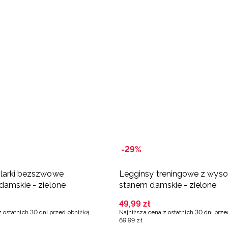
-29%
olarki bezszwowe
Legginsy treningowe z wys
damskie - zielone
stanem damskie - zielone
49
,
99
zł
z ostatnich 30 dni przed obniżką
Najniższa cena z ostatnich 30 dni prz
69
,
99
zł