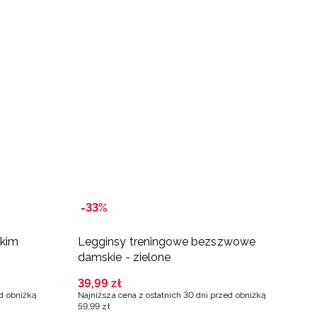
-33%
B
okim
Legginsy treningowe bezszwowe
L
damskie - zielone
t
39
,
99
zł
3
ed obniżką
Najniższa cena z ostatnich 30 dni przed obniżką
Na
59
,
99
zł
4