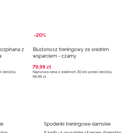
-20%
-
rozpinana z
Biustonosz treningowy ze średnim
K
a
wsparciem - czarny
s
79
,
99
zł
5
ed obniżką
Najniższa cena z ostatnich 30 dni przed obniżką
Na
99
,
99
zł
79
ie
Spodenki treningowe damskie
kie
Szorty z wysokim stanem damskie