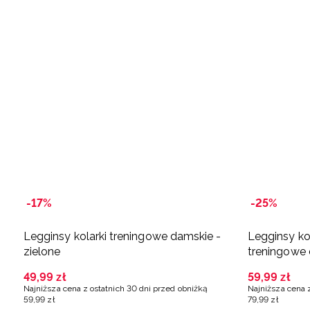
-17%
-25%
Legginsy kolarki treningowe damskie -
Legginsy k
zielone
treningowe 
49
,
99
zł
59
,
99
zł
Najniższa cena z ostatnich 30 dni przed obniżką
Najniższa cena 
59
,
99
zł
79
,
99
zł