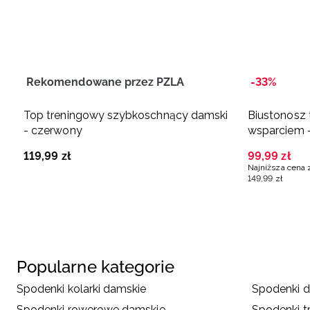
Rekomendowane przez PZLA
-33%
Top treningowy szybkoschnący damski
Biustonosz
- czerwony
wsparciem -
119
,
99
zł
99
,
99
zł
Najniższa cena 
149
,
99
zł
Popularne kategorie
Spodenki kolarki damskie
Spodenki 
Spodenki rowerowe damskie
Spodenki t