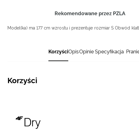
Rekomendowane przez PZLA
Model(ka) ma 177 cm wzrostu i prezentuje rozmiar S
Obwód klatk
Korzyści
Opis
Opinie
Specyfikacja
Prani
Korzyści