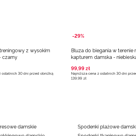
-29%
 treningowy z wysokim
Bluza do biegania w terenie 
 czarny
kapturem damska - niebiesk
99
,
99
zł
z ostatnich 30 dni przed obniżką
Najniższa cena z ostatnich 30 dni prz
139
,
99
zł
dresowe damskie
Spodenki plażowe damsk
rekkingowe damskie
Spodenki tkaninowe dams