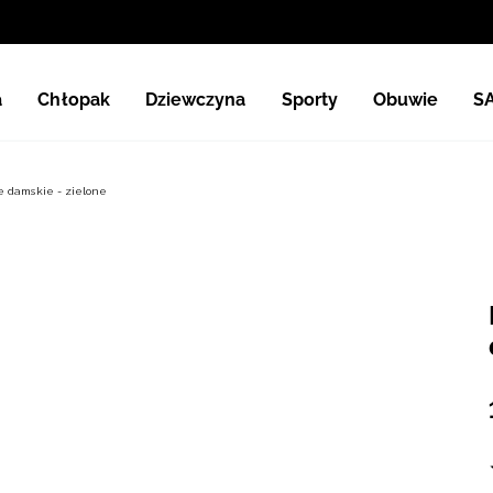
a
Chłopak
Dziewczyna
Sporty
Obuwie
S
e damskie - zielone