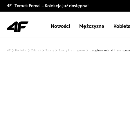
4F | Tomek Fornal – Kolekcja już dostępna!
Nowości
Mężczyzna
Kobiet
4F
Kobieta
Odzież
Szorty
Szorty treningowe
Legginsy kolarki treningow