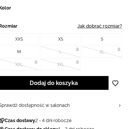
Kolor
Rozmiar
Jak dobrać rozmiar?
XXS
XS
S
M
L
XL
XXL
3XL
Dodaj do koszyka
Sprawdź dostępność w salonach
Czas dostawy
2 - 4 dni robocze