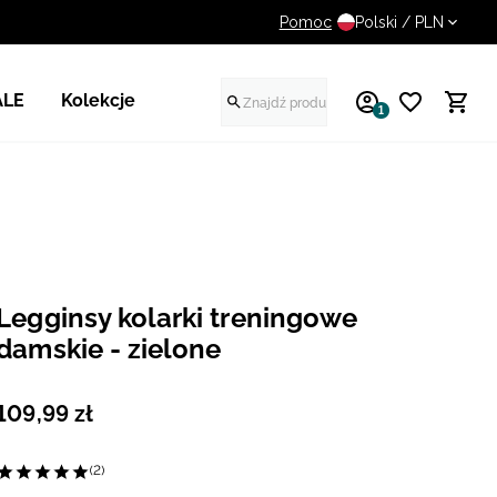
Pomoc
UWAGA NA FAŁSZYWE STR
Polski / PLN
ALE
Kolekcje
1
Legginsy kolarki treningowe
damskie - zielone
109
,
99
zł
(2)