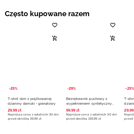
Często kupowane razem
-25%
-29%
-25%
T-shirt slim z prążkowanej
Bezrękawnik puchowy z
T-shi
dzianiny damski - granatowy
wypełnieniem syntetycznym
dzian
damski - czarny
29
,
99
zł
99
,
99
zł
29
,
99
Najniższa cena z ostatnich 30 dni
Najniższa cena z ostatnich 30 dni
Najniż
przed obniżką
39
,
99
zł
przed obniżką
139
,
99
zł
przed 