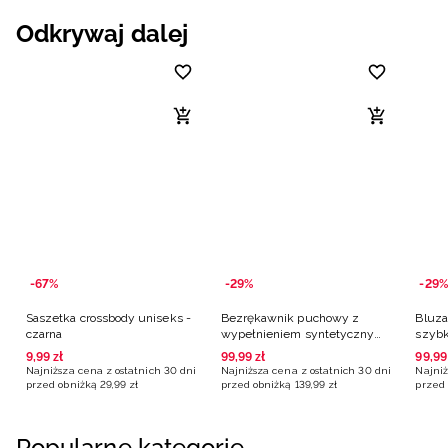
Odkrywaj dalej
-67%
-29%
-29%
Saszetka crossbody uniseks -
Bezrękawnik puchowy z
Bluza
czarna
wypełnieniem syntetycznym
szybk
damski - czarny
szara
9
,
99
zł
99
,
99
zł
99
,
99
Najniższa cena z ostatnich 30 dni
Najniższa cena z ostatnich 30 dni
Najniż
przed obniżką
29
,
99
zł
przed obniżką
139
,
99
zł
przed 
Popularne kategorie