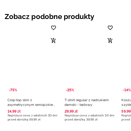
Zobacz podobne produkty
-75%
-25%
-14%
Crop-top slim z
T-shirt regular z nadrukiem
Koszu
asymetrycznym ramiączkiem
damski - beżowy
szybk
damski - beżowy
beżo
14
,
99
zł
29
,
99
zł
59
,
99
Najniższa cena z ostatnich 30 dni
Najniższa cena z ostatnich 30 dni
Najniż
przed obniżką
59
,
99
zł
przed obniżką
39
,
99
zł
przed 