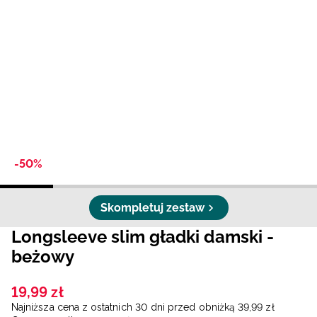
Niemiecki / EUR
Rumuński / RON
Słowacki / EUR
Ukraiński / UAH
-50%
Skompletuj zestaw
Longsleeve slim gładki damski -
beżowy
19
,
99
zł
Najniższa cena z ostatnich 30 dni przed obniżką
39
,
99
zł