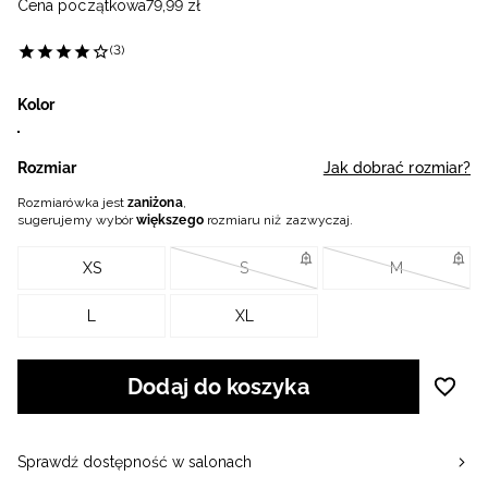
Cena początkowa
79
,
99
zł
(3)
Kolor
Rozmiar
Jak dobrać rozmiar?
Rozmiarówka jest
zaniżona
,
sugerujemy wybór
większego
rozmiaru niż zazwyczaj.
XS
S
M
L
XL
Dodaj do koszyka
Sprawdź dostępność w salonach