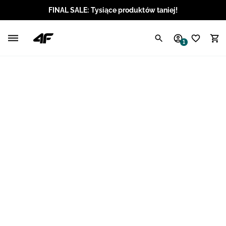
FINAL SALE: Tysiące produktów taniej!
Polski / PLN
1
Angielski / EUR
Angielski / USD
Angielski / GBP
Chorwacki / EUR
Czeski / CZK
Litewski / EUR
Łotewski / EUR