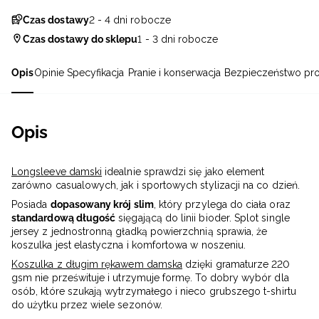
Czas dostawy
2 - 4 dni robocze
Czas dostawy do sklepu
1 - 3 dni robocze
Opis
Opinie
Specyfikacja
Pranie i konserwacja
Bezpieczeństwo pr
Opis
Longsleeve damski
idealnie sprawdzi się jako element
zarówno casualowych, jak i sportowych stylizacji na co dzień.
Posiada
dopasowany krój slim
, który przylega do ciała oraz
standardową długość
sięgającą do linii bioder. Splot single
jersey z jednostronną gładką powierzchnią sprawia, że
koszulka jest elastyczna i komfortowa w noszeniu.
Koszulka z długim rękawem damska
dzięki gramaturze 220
gsm nie prześwituje i utrzymuje formę. To dobry wybór dla
osób, które szukają wytrzymałego i nieco grubszego t-shirtu
do użytku przez wiele sezonów.