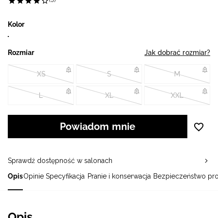
(5)
Kolor
Rozmiar
Jak dobrać rozmiar?
XS
S
M
L
XL
XXL
Powiadom mnie
Sprawdź dostępność w salonach
Opis
Opinie
Specyfikacja
Pranie i konserwacja
Bezpieczeństwo pr
Opis