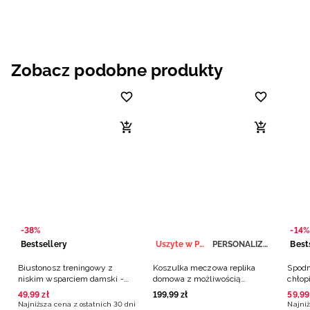
Zobacz podobne produkty
-38%
-14%
Bestsellery
Uszyte w Polsce
PERSONALIZACJA
Best
Biustonosz treningowy z
Koszulka meczowa replika
Spodn
niskim wsparciem damski -
domowa z możliwością
chłop
czarny
personalizacji męska 4F x
49
,
99
zł
199
,
99
zł
59
,
99
Polska Siatkówka - biała
Najniższa cena z ostatnich 30 dni
Najniż