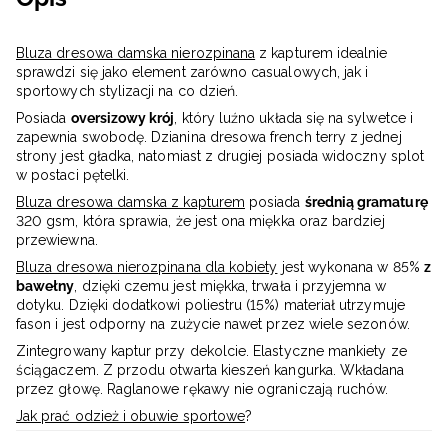
Bluza dresowa damska nierozpinana
z kapturem idealnie
sprawdzi się jako element zarówno casualowych, jak i
sportowych stylizacji na co dzień.
Posiada
oversizowy krój
, który luźno układa się na sylwetce i
zapewnia swobodę. Dzianina dresowa french terry z jednej
strony jest gładka, natomiast z drugiej posiada widoczny splot
w postaci pętelki.
Bluza dresowa damska z kapturem
posiada
średnią gramaturę
320 gsm, która sprawia, że jest ona ​​miękka oraz bardziej
przewiewna.
Bluza dresowa nierozpinana dla kobiety
jest wykonana w 85%
z
bawełny
, dzięki czemu jest miękka, trwała i przyjemna w
dotyku. Dzięki dodatkowi poliestru (15%) materiał utrzymuje
fason i jest odporny na zużycie nawet przez wiele sezonów.
Zintegrowany kaptur przy dekolcie. Elastyczne mankiety ze
ściągaczem. Z przodu otwarta kieszeń kangurka. Wkładana
przez głowę. Raglanowe rękawy nie ograniczają ruchów.
Jak prać odzież i obuwie sportowe
?