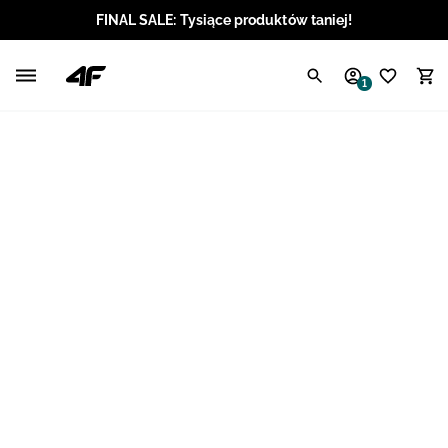
FINAL SALE: Tysiące produktów taniej!
Polski / PLN
1
Angielski / EUR
Angielski / USD
Angielski / GBP
Chorwacki / EUR
Czeski / CZK
Litewski / EUR
Łotewski / EUR