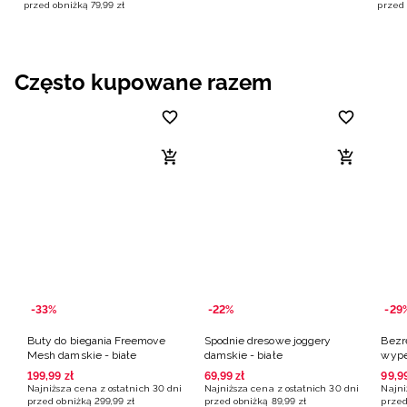
przed obniżką
79
,
99
zł
przed 
Często kupowane razem
-33%
-22%
-29
Buty do biegania Freemove
Spodnie dresowe joggery
Bezr
Mesh damskie - białe
damskie - białe
wype
damsk
199
,
99
zł
69
,
99
zł
99
,
9
Najniższa cena z ostatnich 30 dni
Najniższa cena z ostatnich 30 dni
Najni
przed obniżką
299
,
99
zł
przed obniżką
89
,
99
zł
przed