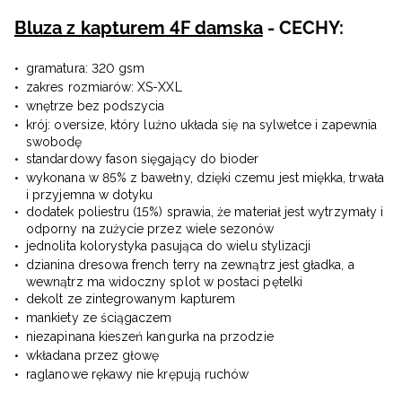
Bluza z kapturem 4F damska
- CECHY:
gramatura: 320 gsm
zakres rozmiarów: XS-XXL
wnętrze bez podszycia
krój: oversize, który luźno układa się na sylwetce i zapewnia
swobodę
standardowy fason sięgający do bioder
wykonana w 85% z bawełny, dzięki czemu jest miękka, trwała
i przyjemna w dotyku
dodatek poliestru (15%) sprawia, że materiał jest wytrzymały i
odporny na zużycie przez wiele sezonów
jednolita kolorystyka pasująca do wielu stylizacji
dzianina dresowa french terry na zewnątrz jest gładka, a
wewnątrz ma widoczny splot w postaci pętelki
dekolt ze zintegrowanym kapturem
mankiety ze ściągaczem
niezapinana kieszeń kangurka na przodzie
wkładana przez głowę
raglanowe rękawy nie krępują ruchów