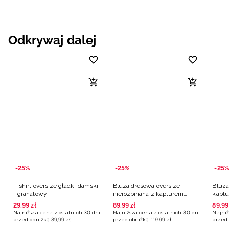
Odkrywaj dalej
-25%
-25%
-25%
T-shirt oversize gładki damski
Bluza dresowa oversize
Bluza
- granatowy
nierozpinana z kapturem
kaptu
damska - niebieska
29
,
99
zł
89
,
99
zł
89
,
99
Najniższa cena z ostatnich 30 dni
Najniższa cena z ostatnich 30 dni
Najniż
przed obniżką
39
,
99
zł
przed obniżką
119
,
99
zł
przed 