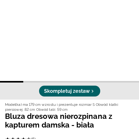
Niemiecki / EUR
Rumuński / RON
Słowacki / EUR
Ukraiński / UAH
Skompletuj zestaw
Model(ka) ma 179 cm wzrostu i prezentuje rozmiar S
Obwód klatki
piersiowej: 82 cm
Obwód talii: 59 cm
Bluza dresowa nierozpinana z
kapturem damska - biała