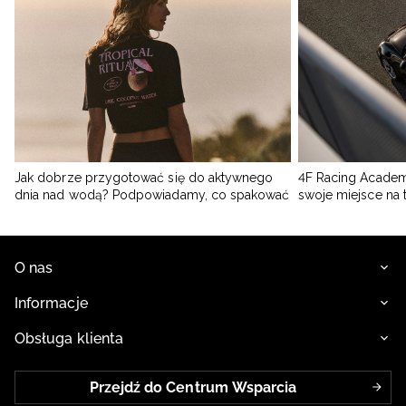
Jak dobrze przygotować się do aktywnego
4F Racing Academ
dnia nad wodą? Podpowiadamy, co spakować
swoje miejsce na 
O nas
Informacje
Obsługa klienta
Przejdź do Centrum Wsparcia