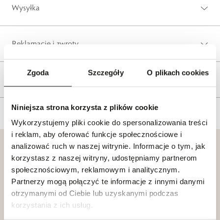
Wysyłka
Reklamacje i zwroty
Zgoda
Szczegóły
O plikach cookies
Tagi
Niniejsza strona korzysta z plików cookie
Wykorzystujemy pliki cookie do spersonalizowania treści
i reklam, aby oferować funkcje społecznościowe i
analizować ruch w naszej witrynie. Informacje o tym, jak
korzystasz z naszej witryny, udostępniamy partnerom
społecznościowym, reklamowym i analitycznym.
Partnerzy mogą połączyć te informacje z innymi danymi
Klub dla
Katalogi
otrzymanymi od Ciebie lub uzyskanymi podczas
Przyjaciół
W.KRUK
korzystania z ich usług.
W.KRUK
Zobacz