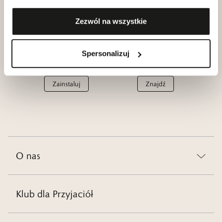
Dołącz
Zezwól na wszystkie
Aplikacja
Salony
Spersonalizuj
W.KRUK
W.KRUK
Zainstaluj
Znajdź
O nas
Klub dla Przyjaciół