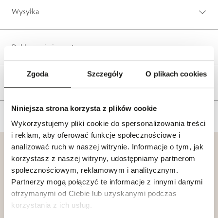
Wysyłka
Reklamacje i zwroty
Zgoda
Szczegóły
O plikach cookies
Tagi
Niniejsza strona korzysta z plików cookie
Wykorzystujemy pliki cookie do spersonalizowania treści
i reklam, aby oferować funkcje społecznościowe i
analizować ruch w naszej witrynie. Informacje o tym, jak
korzystasz z naszej witryny, udostępniamy partnerom
społecznościowym, reklamowym i analitycznym.
Partnerzy mogą połączyć te informacje z innymi danymi
Klub dla
Katalogi
otrzymanymi od Ciebie lub uzyskanymi podczas
Przyjaciół
W.KRUK
korzystania z ich usług.
W.KRUK