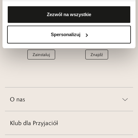
Zobacz
Dołącz
Zezwól na wszystkie
Spersonalizuj
Aplikacja
Salony
W.KRUK
W.KRUK
Zainstaluj
Znajdź
O nas
Klub dla Przyjaciół