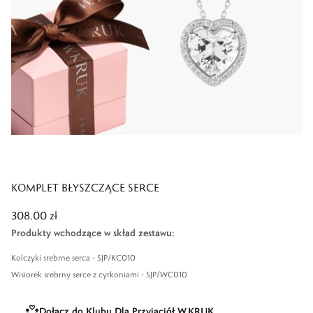
KOMPLET BŁYSZCZĄCE SERCE
308,00 zł
Produkty wchodzące w skład zestawu
:
Kolczyki srebrne serca - SJP/KC010
Wisiorek srebrny serce z cyrkoniami - SJP/WC010
Dołącz do Klubu Dla Przyjaciół W.KRUK