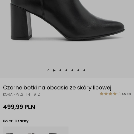
Czarne botki na obcasie ze skóry licowej
KORA F7VL2_T4 _9TZ
4.0
(
2
)
499,99 PLN
Kolor:
Czarny