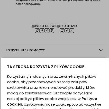
personalizowane.
@RYLKO.OBUWIE
@RKO.BRAND
POTRZEBUJESZ POMOCY?
INFORMACJE
TA STRONA KORZYSTA Z PLIKÓW COOKIE
Korzystamy z własnych oraz zewnętrznych plików
O NAS
cookie, aby przechowywać historię zakupów
użytkownika oraz rekomendować produkty, które
mogą go zainteresować. Szczegóły dotyczące
OBSŁUGA KLIENTA
naszej polityki plików cookie znajdziesz w
Polityce
cookies
. Użytkownik może zaakceptować wszystkie