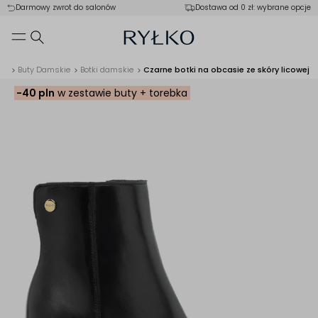
Darmowy zwrot do salonów
Dostawa od 0 zł: wybrane opcje
ka
Buty Damskie
Botki damskie
Czarne botki na obcasie ze skóry licowej
-40 pln
w zestawie buty + torebka