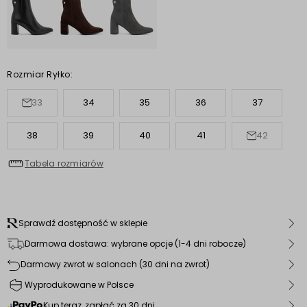
Rozmiar Ryłko:
33
34
35
36
37
38
39
40
41
42
Tabela rozmiarów
Sprawdź dostępność w sklepie
Darmowa dostawa: wybrane opcje (1-4 dni robocze)
Darmowy zwrot w salonach (30 dni na zwrot)
Wyprodukowane w Polsce
Kup teraz, zapłać za 30 dni