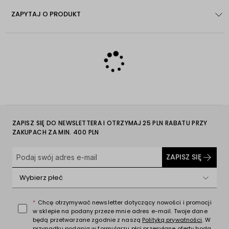
ZAPYTAJ O PRODUKT
ZAPISZ SIĘ DO NEWSLETTERA I OTRZYMAJ 25 PLN RABATU PRZY
ZAKUPACH ZA MIN. 400 PLN
ZAPISZ SIĘ
Wybierz płeć
Chcę otrzymywać newsletter dotyczący nowości i promocji
w sklepie na podany przeze mnie adres e-mail. Twoje dane
będą przetwarzane zgodnie z naszą
Polityką prywatności
. W
przypadku podania w formularzu płci przesyłane oferty będą