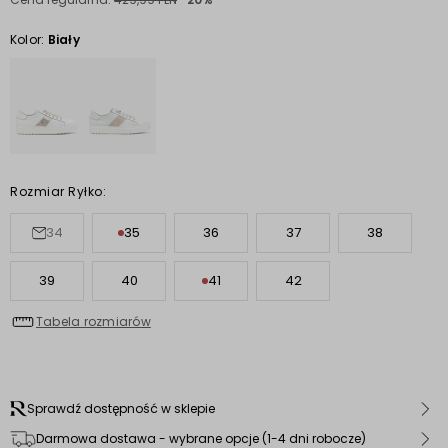
Kolor:
Biały
Rozmiar Ryłko:
34
35
36
37
38
39
40
41
42
Tabela rozmiarów
Sprawdź dostępność w sklepie
Darmowa dostawa - wybrane opcje (1-4 dni robocze)