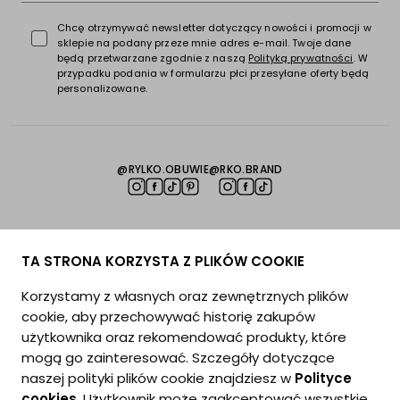
Chcę otrzymywać newsletter dotyczący nowości i promocji w
sklepie na podany przeze mnie adres e-mail. Twoje dane
będą przetwarzane zgodnie z naszą
Polityką prywatności
. W
przypadku podania w formularzu płci przesyłane oferty będą
personalizowane.
@RYLKO.OBUWIE
@RKO.BRAND
POTRZEBUJESZ POMOCY?
TA STRONA KORZYSTA Z PLIKÓW COOKIE
Korzystamy z własnych oraz zewnętrznych plików
INFORMACJE
cookie, aby przechowywać historię zakupów
użytkownika oraz rekomendować produkty, które
mogą go zainteresować. Szczegóły dotyczące
O NAS
naszej polityki plików cookie znajdziesz w
Polityce
cookies
. Użytkownik może zaakceptować wszystkie