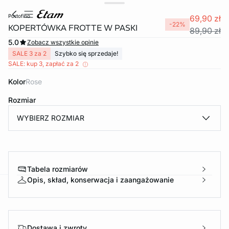
portofino
69,90 zł
-22%
KOPERTÓWKA FROTTE W PASKI
89,90 zł
5.0
Zobacz wszystkie opinie
SALE 3 za 2
Szybko się sprzedaje!
SALE: kup 3, zapłać za 2
Kolor
rose
Rozmiar
WYBIERZ ROZMIAR
Tabela rozmiarów
Opis, skład, konserwacja i zaangażowanie
e
question
Dostawa i zwroty