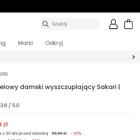
Szukaj
ng
Marki
Odkryj
żowy
ielowy damski wyszczuplający Sakari |
3.8 / 5.0
 zł
a z 30 dni przed obniżką
99,99 zł
- 20%