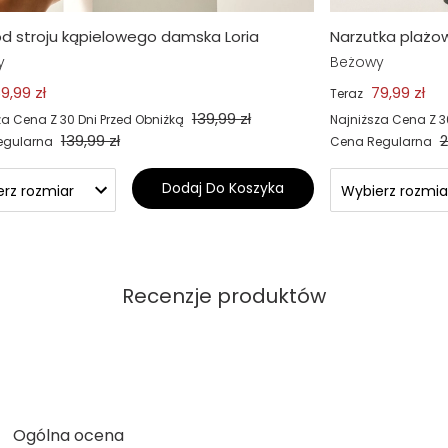
d stroju kąpielowego damska Loria
Narzutka plażo
y
Beżowy
9,99 zł
79,99 zł
Teraz
139,99 zł
za Cena Z 30 Dni Przed Obniżką
Najniższa Cena Z 3
139,99 zł
2
egularna
Cena Regularna
Dodaj Do Koszyka
Recenzje produktów