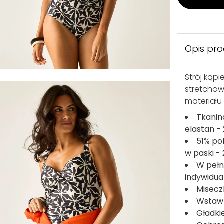
Opis pr
Strój kąpi
stretchow
materiału 
Tkanin
elastan -
51% po
w paski -
W pełn
indywidu
Misecz
Wstawk
Gładki