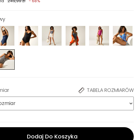
na
249,99 zł
- 68%
owy
miar
TABELA ROZMIARÓW
Dodaj Do Koszyka