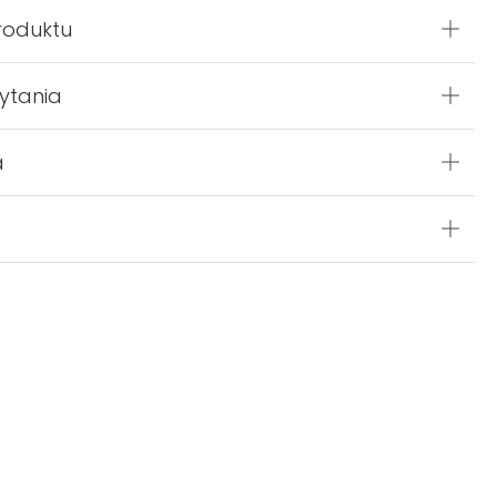
roduktu
ytania
a