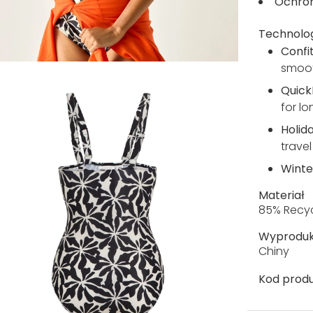
Ochron
Technolo
Confi
smooth
Quick
for lo
Holid
trave
Winte
Materiał
85% Recyc
Wyprodu
Chiny
Kod produ