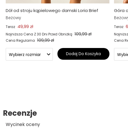
Dół od stroju kąpielowego damski Loria Brief
Góra o
Beżowy
Beżow
49,99 zł
6
Teraz
Teraz
109,99 zł
Najniższa Cena Z 30 Dni Przed Obniżką
Najniżs
109,99 zł
Cena Regularna
Cena R
Dodaj Do Koszyka