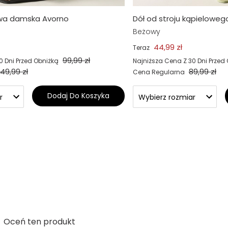
wa damska Avorno
Dół od stroju kąpieloweg
Beżowy
44,99 zł
Teraz
99,99 zł
0 Dni Przed Obniżką
Najniższa Cena Z 30 Dni Przed
49,99 zł
89,99 zł
Cena Regularna
Dodaj Do Koszyka