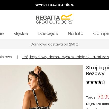
WYPRZEDAŻ DO -60%
ie
Męskie
Dziecięce
Na lato
Campi
Odbierz 15%, za zapis do Newslettera*
pielowe
|
Strój kąpielowy damski wyszczuplający Sakari Be
Strój kąp
Beżowy
79,99
Teraz
Najniższa cen