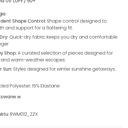
a UV (UPF) 50+
gia
tdent Shape Control:
Shape control designed to
 and support for a flattering fit.
Dry:
Quick-dry fabric keeps you dry and comfortable
nger
ay Shop:
A curated selection of pieces designed for
l and warm-weather escapes.
r Sun:
Styles designed for winter sunshine getaways.
led Polyester; 15% Elastane
kowane w
ktu:
RWM012_ZZX