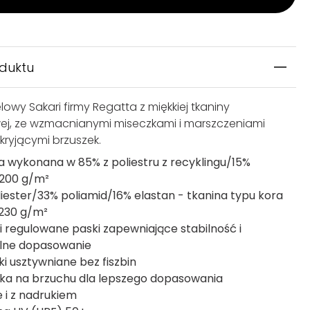
oduktu
elowy Sakari firmy Regatta z miękkiej tkaniny
ej, ze wzmacnianymi miseczkami i marszczeniami
kryjącymi brzuszek.
a wykonana w 85% z poliestru z recyklingu/15%
 200 g/m²
liester/33% poliamid/16% elastan - tkanina typu kora
 230 g/m²
i regulowane paski zapewniające stabilność i
alne dopasowanie
ki usztywniane bez fiszbin
a na brzuchu dla lepszego dopasowania
e i z nadrukiem