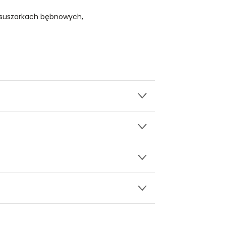
 suszarkach bębnowych,
wy.
turalnej dzianiny
ły 3, 30-741 Kraków -
Kontakt
.in. Żabka, Dino, Kaufland, Lidl, Shell) -