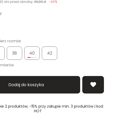
30 dni przed obniżką:
49,99 zł
-40%
y
erz rozmiar
38
40
42
zmiarów
Dodaj do koszyka
ie 2 produktów, -15% przy zakupie min. 3 produktów | kod:
HOT