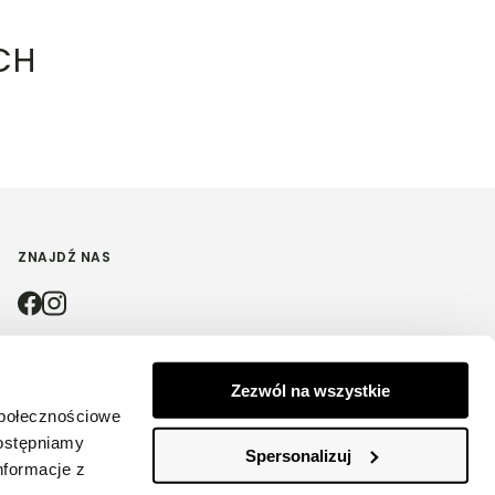
CH
ZNAJDŹ NAS
4.9
Zezwól na wszystkie
społecznościowe
Na podstawie
4212
opinii
z całego okresu
dostępniamy
Spersonalizuj
nformacje z