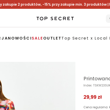
y zakupie 2 produktów, -15% przy zakupie min. 3 produktów |
CJA
NOWOŚCI
SALE
OUTLET
Top Secret x Local 
Printowana
Index: TSKW23SU
29,99 zł
Cena regularna: