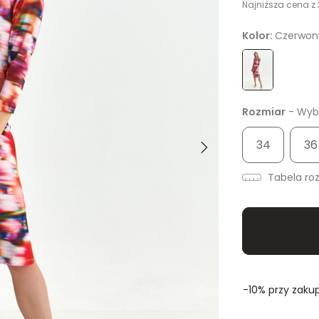
Najniższa cena z 
Kolor:
Czerwon
Rozmiar
- Wybi
34
36
Tabela ro
-10% przy zakup