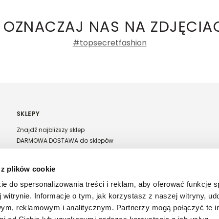
ki damskie
a recenzji
 OZNACZAJ NAS NA ZDJĘCIA
#topsecretfashion
SKLEPY
Znajdź najbliższy sklep
DARMOWA DOSTAWA do sklepów
Franczyza Top Secret
Regulamin sprzedaży w salonach stacjonarnych
 z plików cookie
ie do spersonalizowania treści i reklam, aby oferować funkcje 
 witrynie. Informacje o tym, jak korzystasz z naszej witryny, u
ym, reklamowym i analitycznym. Partnerzy mogą połączyć te i