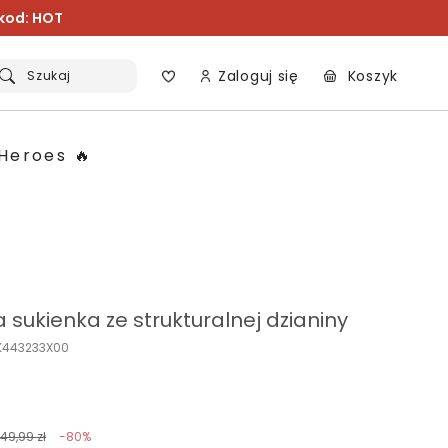
 kod: HOT
Zaloguj się
Koszyk
Szukaj
Heroes 🔥
 sukienka ze strukturalnej dzianiny
K443233X00
149,99 zł
-80%