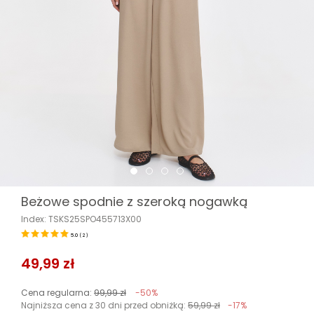
Beżowe spodnie z szeroką nogawką
Index: TSKS25SPO455713X00
5.0
(
2
)
49,99 zł
Cena regularna:
99,99 zł
-50%
Najniższa cena z 30 dni przed obniżką:
59,99 zł
-17%