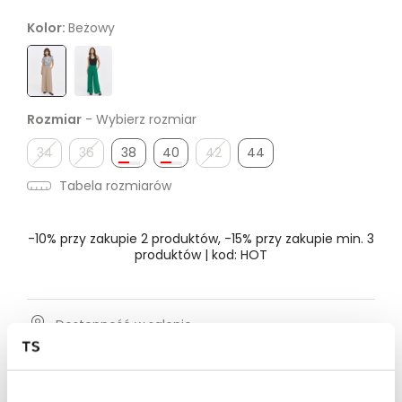
Kolor:
Beżowy
Rozmiar
- Wybierz rozmiar
34
36
38
40
42
44
Tabela rozmiarów
-10% przy zakupie 2 produktów, -15% przy zakupie min. 3
produktów | kod: HOT
Dostępność w salonie
Wysyłka w 24-72h