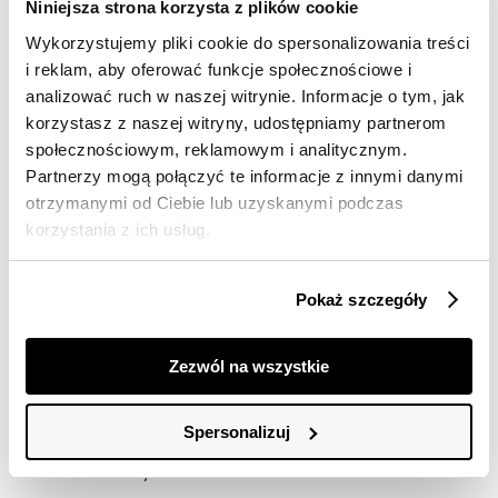
Darmowa dostawa od 149zł dla wybranych metod
Niniejsza strona korzysta z plików cookie
dostawy
Wykorzystujemy pliki cookie do spersonalizowania treści
30 dni na zwrot
i reklam, aby oferować funkcje społecznościowe i
analizować ruch w naszej witrynie. Informacje o tym, jak
korzystasz z naszej witryny, udostępniamy partnerom
Opis produktu
społecznościowym, reklamowym i analitycznym.
Partnerzy mogą połączyć te informacje z innymi danymi
Spodnie damskie Top Secret z szeroką gumką w talii.
otrzymanymi od Ciebie lub uzyskanymi podczas
Urzekające wygodą podczas użytkowania oraz wieloma
korzystania z ich usług.
możliwościami praktycznego ich wykorzystania,
spodnie damskie z długimi oraz szerokimi nogawkami,
zakończonymi delikatnym przeszyciem. Posiadają one
Pokaż szczegóły
bardzo szeroką gumkę w talii, która podkreśla smukłość
kobiecej sylwetki oraz praktyczne duże kieszenie po
bokach. Uroku dodaje im wykonanie z elastycznej
Zezwól na wszystkie
dzianiny, jak i małe zaszewki w okolicach bioder. Dobrze
prezentują się one połączone zarówno z klasyczną
damską bluzką, jak i również pełną elegancji
Spersonalizuj
niecodzienną koszulą. Spodnie damskie dostępne w
kolorze beżowym TSKS25SPO455713X00.