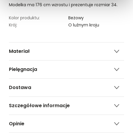
Modelka ma 176 cm wzrostu i prezentuje rozmiar 34.
Kolor produktu:
Beżowy
Krój:
O luźnym kroju
Materiał
97% poliester, 3% elastan
Pielęgnacja
Nie czyścić chemicznie
Dostawa
Nie można wybielać i chlorować
Darmowa dostawa od 149zł dla wybranych metod
Prasować w temp. Max. 110°
Szczegółowe informacje
dostawy.
Prać w temp.40°C.
GWARANTOWANA WYSYŁKA w 48 godzin.
Nazwa produktu:
Beżowe spodnie z szeroką
*95% zamówień realizujemy w 24 godziny.
Opinie
nogawką
Kod produktu:
TSKS25SPO455713X00