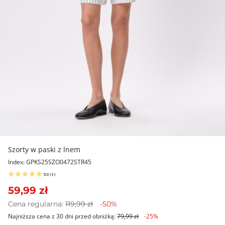
Szorty w paski z lnem
Index: GPKS25SZO0472STR45
5.0
(
3
)
59,99 zł
Cena regularna:
119,99 zł
-50%
Najniższa cena z 30 dni przed obniżką:
79,99 zł
-25%