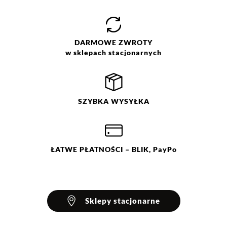
Jak zbieramy opinie?
Opinie klientów
DARMOWE
ZWROTY
w sklepach stacjonarnych
Filtry
Wyczyść
Szukaj
Ocena
Size
Color
SZYBKA
WYSYŁKA
biały
36
czarny
38
40
42
44
ŁATWE
PŁATNOŚCI
– BLIK, PayPo
Sklepy stacjonarne