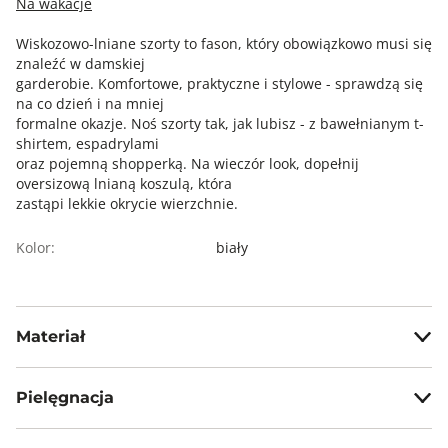
Na wakacje
Wiskozowo-lniane szorty to fason, który obowiązkowo musi się
znaleźć w damskiej
garderobie. Komfortowe, praktyczne i stylowe - sprawdzą się
na co dzień i na mniej
formalne okazje. Noś szorty tak, jak lubisz - z bawełnianym t-
shirtem, espadrylami
oraz pojemną shopperką. Na wieczór look, dopełnij
oversizową lnianą koszulą, która
zastąpi lekkie okrycie wierzchnie.
Kolor:
biały
Materiał
75% wiskoza, 25% len
Pielęgnacja
Prać z zachowaniem ostrożności w temp. max 30°C