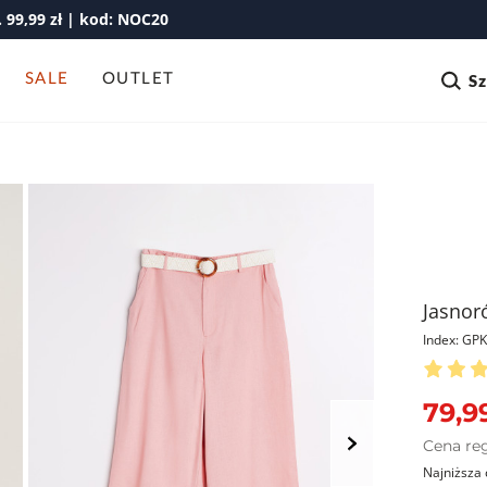
99,99 zł | kod: NOC20
SALE
OUTLET
S
Jasnor
Index: G
79,99
Cena re
Najniższa 