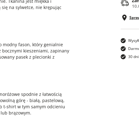
Zam
ie. Tkanina jest miękka i
10.
się na sylwetce, nie krępując
Spra
Wysył
o modny fason, który genialnie
Darmo
 z bocznymi kieszeniami, zapinany
owany pasek z plecionki z
30 dni
snoróżowe spodnie z łatwością
owolną górę - białą, pastelową,
ub t-shirt w tym samym odcieniu
e lub brązowym.