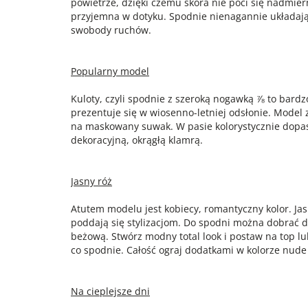
powietrze, dzięki czemu skóra nie poci się nadmiern
przyjemna w dotyku. Spodnie nienagannie układają 
swobody ruchów.
Popularny model
Kuloty, czyli spodnie z szeroką nogawką ⅞ to bardz
prezentuje się w wiosenno-letniej odsłonie. Model
na maskowany suwak. W pasie kolorystycznie dopas
dekoracyjną, okrągłą klamrą.
Jasny róż
Atutem modelu jest kobiecy, romantyczny kolor. Ja
poddają się stylizacjom. Do spodni można dobrać d
beżową. Stwórz modny total look i postaw na top l
co spodnie. Całość ograj dodatkami w kolorze nud
Na cieplejsze dni