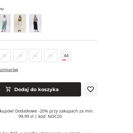
wy
36
38
40
42
44
rozmiarów
Dodaj do koszyka
kupów! Dodatkowe -20% przy zakupach za min.
99,99 zł | kod: NOC20