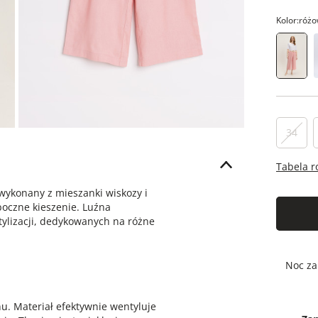
Kolor:
różo
34
Tabela 
wykonany z mieszanki wiskozy i
oczne kieszenie. Luźna
tylizacji, dedykowanych na różne
Noc za
nu. Materiał efektywnie wentyluje