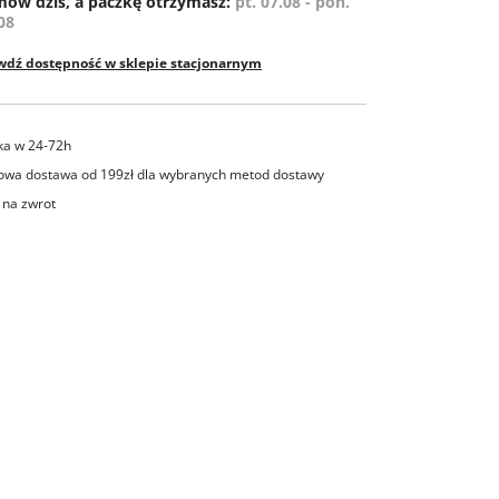
ów dziś, a paczkę otrzymasz:
pt. 07.08 - pon.
08
wdź dostępność w sklepie stacjonarnym
ka w 24-72h
wa dostawa od 199zł dla wybranych metod dostawy
 na zwrot