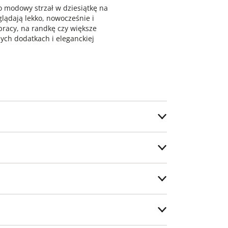
o modowy strzał w dziesiątkę na
lądają lekko, nowocześnie i
 pracy, na randkę czy większe
ych dodatkach i eleganckiej
x 30°C
ostawy.