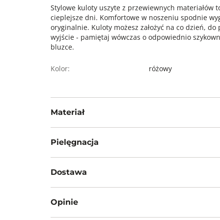
Stylowe kuloty uszyte z przewiewnych materiałów t
cieplejsze dni. Komfortowe w noszeniu spodnie wyg
oryginalnie. Kuloty możesz założyć na co dzień, do
wyjście - pamiętaj wówczas o odpowiednio szykown
bluzce.
Kolor:
różowy
Materiał
75% wiskoza, 25% len
Pielęgnacja
Prać z zachowaniem ostrożności w temp. ma
Dostawa
Nie wybielać, nie chlorować
Darmowa dostawa od 199zł dla wybranych metod d
Prasować w temp. max 110°C
Opinie
Nie czyścić chemicznie
GWARANTOWANA WYSYŁKA w 48 godzin.