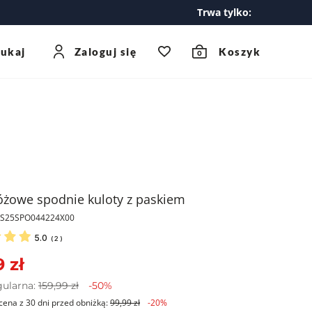
Trwa tylko:
zukaj
Zaloguj się
Koszyk
0
óżowe spodnie kuloty z paskiem
PKS25SPO044224X00
5.0
(
2
)
 zł
gularna:
159,99 zł
-50%
cena z 30 dni przed obniżką:
99,99 zł
-20%