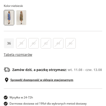
Kolor:
niebieski
36
38
40
42
44
46
Tabela rozmiarów
Zamów dziś, a paczkę otrzymasz:
wt. 11.08 - czw. 13.08
Sprawdź dostępność w sklepie stacjonarnym
Wysyłka w 24-72h
Darmowa dostawa od 199zł dla wybranych metod dostawy