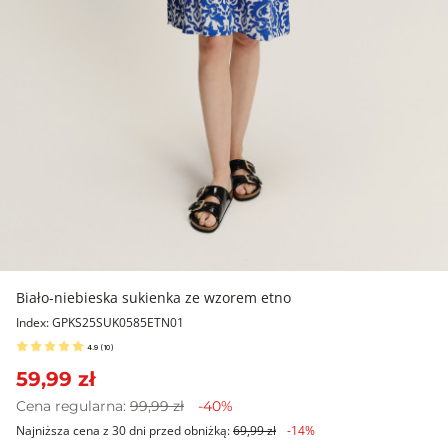
Biało-niebieska sukienka ze wzorem etno
Index: GPKS25SUK0585ETN01
4.9
(
10
)
59,99 zł
Cena regularna:
99,99 zł
-40%
Najniższa cena z 30 dni przed obniżką:
69,99 zł
-14%