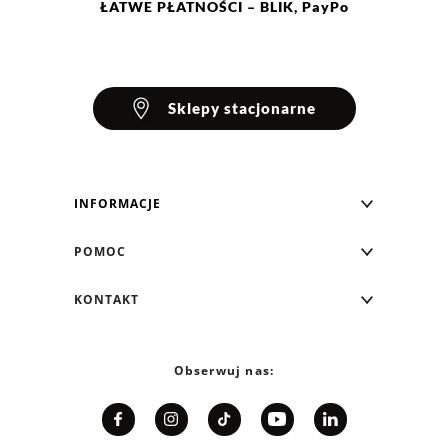
ŁATWE
PŁATNOŚCI
– BLIK, PayPo
Sklepy stacjonarne
INFORMACJE
Blog Greenpoint
POMOC
O nas
Najczęściej zadawane pytania
KONTAKT
Klub Greenpoint
Sposoby płatności
Formularz kontaktowy
Zamówienia indywidualne
PayPo - Kup teraz, zapłać za 30 dni
Telefon: 12 287 07 07
Obserwuj nas:
Franczyza
Formy i koszt dostawy
Pn. - pt.: 8:00 - 15:00
Współpraca
Zwrot/Wymiana
Relacje inwestorskie