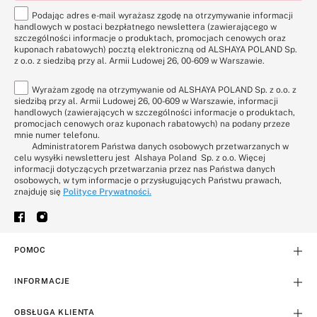
Podając adres e-mail wyrażasz zgodę na otrzymywanie informacji
handlowych w postaci bezpłatnego newslettera (zawierającego w
szczególności informacje o produktach, promocjach cenowych oraz
kuponach rabatowych) pocztą elektroniczną od ALSHAYA POLAND Sp.
z o.o. z siedzibą przy al. Armii Ludowej 26, 00-609 w Warszawie.
Wyrażam zgodę na otrzymywanie od ALSHAYA POLAND Sp. z o.o. z
siedzibą przy al. Armii Ludowej 26, 00-609 w Warszawie, informacji
handlowych (zawierających w szczególności informacje o produktach,
promocjach cenowych oraz kuponach rabatowych) na podany przeze
mnie numer telefonu.
Administratorem Państwa danych osobowych przetwarzanych w
celu wysyłki newsletteru jest Alshaya Poland Sp. z o.o. Więcej
informacji dotyczących przetwarzania przez nas Państwa danych
osobowych, w tym informacje o przysługujących Państwu prawach,
znajduję się
Polityce Prywatności
.
POMOC
INFORMACJE
OBSŁUGA KLIENTA