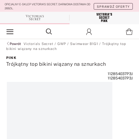
OFICJALNY E-SKLEP VICTORIA’S SECRET. DARMOWA DOSTAWA OD
SPRAWDŹ OFERTY
269ZŁ.
VSL
Pink
Twó
Zaloguj się
Powrót
Victoria's Secret
/
GWP
/
Swimwear B1G1
/
Trójkątny top
bikini wiązany na sznurkach
PINK
Trójkątny top bikini wiązany na sznurkach
112854037P3J
112854037P3J