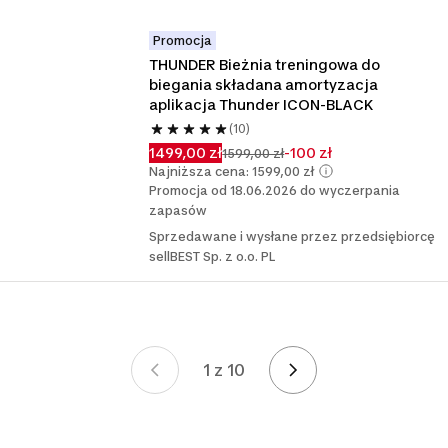
Promocja
THUNDER Bieżnia treningowa do 
biegania składana amortyzacja 
aplikacja Thunder ICON-BLACK
(10)
1499,00 zł
-100 zł
1599,00 zł
Najniższa cena: 1599,00 zł
Promocja od 18.06.2026 do wyczerpania
zapasów
Sprzedawane i wysłane przez przedsiębiorcę
sellBEST Sp. z o.o. PL
1 z 10
Strona 1 z 10