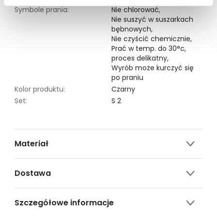
Symbole prania:
Nie chlorować,
Nie suszyć w suszarkach
bębnowych,
Nie czyścić chemicznie,
Prać w temp. do 30°c,
proces delikatny,
Wyrób może kurczyć się
po praniu
Kolor produktu:
Czarny
Set:
S 2
Materiał
100% WISKOZA
Dostawa
Darmowa dostawa od 149zł dla wybranych metod
Szczegółowe informacje
dostawy.