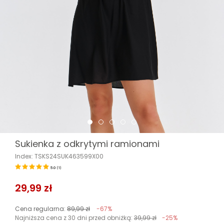
Sukienka z odkrytymi ramionami
Index: TSKS24SUK463599X00
5.0
(
1
)
29,99 zł
Cena regularna:
89,99 zł
-67%
Najniższa cena z 30 dni przed obniżką:
39,99 zł
-25%