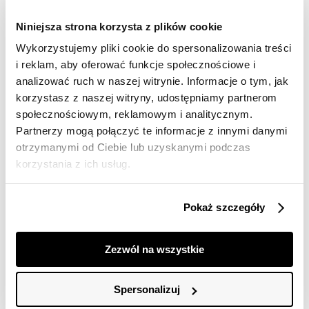
Darmowa dostawa od 149zł dla wybranych metod
dostawy
Niniejsza strona korzysta z plików cookie
30 dni na zwrot
Wykorzystujemy pliki cookie do spersonalizowania treści
i reklam, aby oferować funkcje społecznościowe i
analizować ruch w naszej witrynie. Informacje o tym, jak
Opis produktu
korzystasz z naszej witryny, udostępniamy partnerom
Sukienka damska Top Secret z odkrytymi ramionami.
społecznościowym, reklamowym i analitycznym.
Partnerzy mogą połączyć te informacje z innymi danymi
Sukienka damska z efektownie odkrytymi ramionami,
otrzymanymi od Ciebie lub uzyskanymi podczas
wykończona u góry gumką oraz okazałą falbaną
korzystania z ich usług.
opadającą na ramiona. Posiada ona długość do połowy
uda i jest zwiewna oraz pełna luzu i swobody, będąc
wykonaną z przyjemnej w dotyku oraz delikatnej
Pokaż szczegóły
tkaniny wiskozowej. Jest ona idealnym wyborem na
stylizację letnią czy też wakacyjną, sprawdzając się
świetnie zarówno jako element stroju na plażę, jak i
Zezwól na wszystkie
również podczas wieczornych imprez czy też kolacji.
Sukienka dostępna w kolorze czarnym SSU4635CA.
Spersonalizuj
Modelka ma 176 cm wzrostu i prezentuje rozmiar 34.