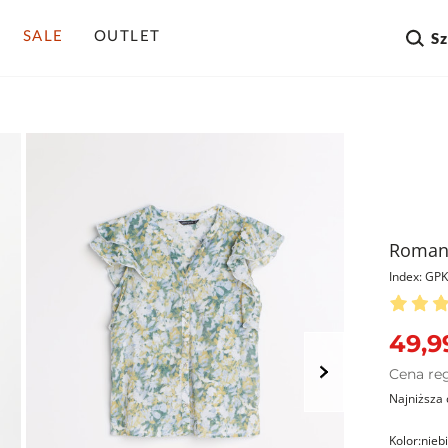
SALE
OUTLET
S
Romant
Index: G
49,9
Cena re
Najniższa 
Kolor:
nieb