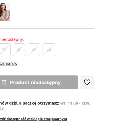
niedostępny.
38
40
42
44
rozmiarów
Produkt niedostępny
ów dziś, a paczkę otrzymasz:
wt. 11.08 - czw.
08
wdź dostępność w sklepie stacjonarnym