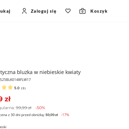
zukaj
Zaloguj się
Koszyk
0
yczna bluzka w niebieskie kwiaty
PKS25BLK0148FLW17
5.0
(
3
)
9 zł
gularna:
99,99 zł
-50%
cena z 30 dni przed obniżką:
59,99 zł
-17%
ieski