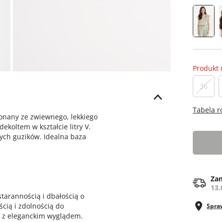
Produkt 
36
Tabela 
onany ze zwiewnego, lekkiego
ekoltem w kształcie litry V.
ych guzików. Idealna baza
Zam
13.
tarannością i dbałością o
ścią i zdolnością do
Spra
a z eleganckim wyglądem.