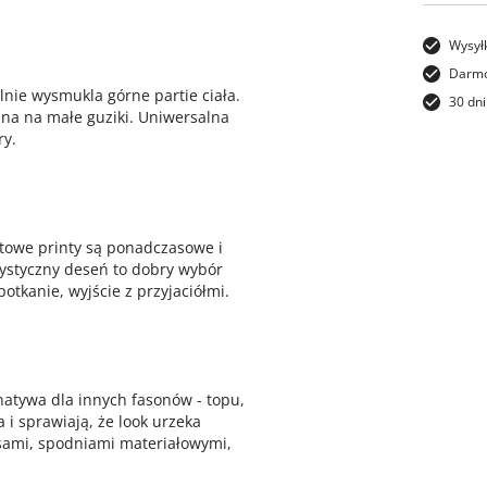
Wysył
Darmo
lnie wysmukla górne partie ciała.
30 dni
na na małe guziki. Uniwersalna
ry.
atowe printy są ponadczasowe i
rystyczny deseń to dobry wybór
potkanie, wyjście z przyjaciółmi.
natywa dla innych fasonów - topu,
a i sprawiają, że look urzeka
nsami, spodniami materiałowymi,