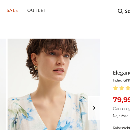
SALE
OUTLET
S
Elegan
Index: G
79,99
Cena re
Najniższa 
Kolor:
nieb