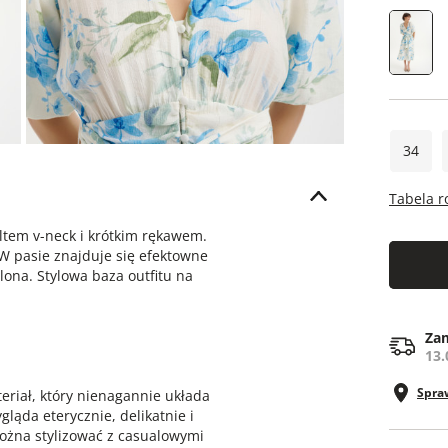
34
Tabela 
ltem v-neck i krótkim rękawem.
 pasie znajduje się efektowne
ślona. Stylowa baza outfitu na
Zam
13.
Spra
eriał, który nienagannie układa
gląda eterycznie, delikatnie i
 można stylizować z casualowymi