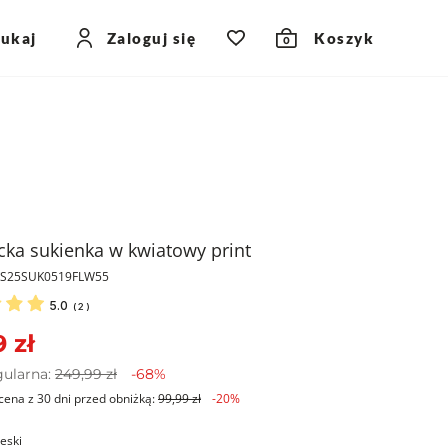
zukaj
Zaloguj się
Koszyk
0
cka sukienka w kwiatowy print
PKS25SUK0519FLW55
5.0
(
2
)
 zł
gularna:
249,99 zł
-68%
cena z 30 dni przed obniżką:
99,99 zł
-20%
ieski