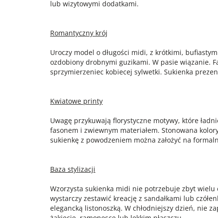
lub wizytowymi dodatkami.
Romantyczny krój
Uroczy model o długości midi, z krótkimi, bufiastym
ozdobiony drobnymi guzikami. W pasie wiązanie. 
sprzymierzeniec kobiecej sylwetki. Sukienka prezen
Kwiatowe printy
Uwagę przykuwają florystyczne motywy, które ładn
fasonem i zwiewnym materiałem. Stonowana koloryst
sukienkę z powodzeniem można założyć na formaln
Baza stylizacji
Wzorzysta sukienka midi nie potrzebuje zbyt wielu
wystarczy zestawić kreację z sandałkami lub czółen
elegancką listonoszką. W chłodniejszy dzień, nie z
żakiecie, ramonesce lub lekkim płaszczu.