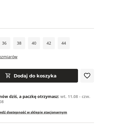
36
38
40
42
44
rozmiarów
Dodaj do koszyka
ów dziś, a paczkę otrzymasz:
wt. 11.08 - czw.
08
wdź dostępność w sklepie stacjonarnym