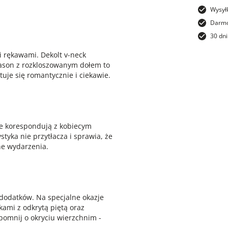
Wysył
Darmo
30 dni
i rękawami. Dekolt v-neck
Fason z rozkloszowanym dołem to
tuje się romantycznie i ciekawie.
ie korespondują z kobiecym
yka nie przytłacza i sprawia, że
e wydarzenia.
 dodatków. Na specjalne okazje
kami z odkrytą piętą oraz
apomnij o okryciu wierzchnim -