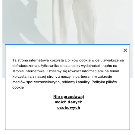
Ta strona internetowa korzysta z plików cookie w celu zwiększenia
doświadczenia użytkownika oraz analizy wydajności i ruchu na
stronie internetowej. Dzielimy się również informacjami na temat
korzystania z naszej strony z naszymi partnerami w zakresie
mediów społecznościowych, reklamy i analizy.
Polityka plików
cookie
OPIS
TALIOWANA MARYNARKA Z GUZIKAMI Z KOLEKCJI ZW
WYMIARY
Nie sprzedawaj
399,00 PLN
129,00 PLN
-22%
99,90 PLN
moich danych
Wzrost modela/ki: 178 cm
399,00 PLN CENA POCZĄTKOWA; 129,00 PLN NAJNIŻSZA CENA W OKRESIE 30 DNI
osobowych
PRZED WPROWADZENIEM OSTATNIEJ OBNIŻKI; 99,90 PLN OBNIŻONA CENA
ZARA WOMAN COLLECTION
99,9
WYŚWIETL PODOBNE
Taliowana marynarka wykonana z przędzy z 15% wełną. Kołnierz z
BRAK DOSTĘPNOŚCI
CIEMNOGRANATOWY
7179/047/422
klapami w szpic i długie rękawy z rozcięciem i guzikami. Wewnętrzna