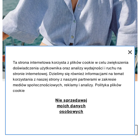
Ta strona internetowa korzysta z plików cookie w celu zwiększenia
doświadczenia użytkownika oraz analizy wydajności i ruchu na
stronie internetowej. Dzielimy się również informacjami na temat
korzystania z naszej strony z naszymi partnerami w zakresie
mediów społecznościowych, reklamy i analizy.
Polityka plików
cookie
OPIS
KOLOR
WYMIARY
Nie sprzedawaj
OSTATNIE SZTUKI
moich danych
KOSZULA Z LNEM I WIĄZANIEM
Krótka koszula wykonana z lnu. Klasyczny kołnierzyk i rękawy do łokcia
osobowych
z szerokimi pachami. Zapięcie na guziki z przodu i wiązanie.
99,90 PLN
JASNONIEBIESKI
0340/151/406
99
DODAJ