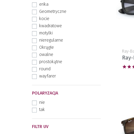
erika
Geometryczne
kocie
kwadratowe
motylki
nieregularne
Okrągłe
Ray-B
owalne
Ray-
prostokątne


round
wayfarer
POLARYZACJA
nie
tak
FILTR UV