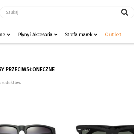
zne
Płyny i Akcesoria
Strefa marek
Outlet
Y PRZECIWSŁONECZNE
 produktów.