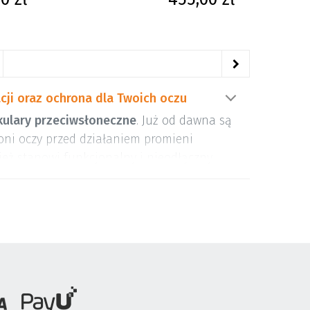
cji oraz ochrona dla Twoich oczu
kulary przeciwsłoneczne
. Już od dawna są
roni oczy przed działaniem promieni
eż stanowi funkcjonalny i nieodłączny
zy intensywnym słońcu, wpływa choćby na
 plaży czy uprawiania sportów.
ych dostępnych w wielu rodzajach, wzorach,
cie znajdują się
okulary damskie
,
męskie
i
ay-Ban
,
Emporio Armani
,
Icon
,
Nike
,
Turro
,
entino
,
Oakley
,
DKNY
i wielu innych.