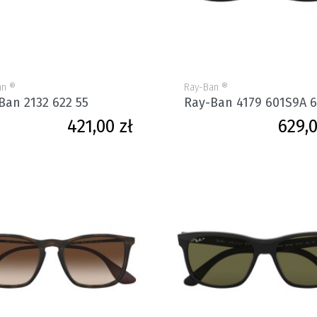
an ®
Ray-Ban ®
Ban 2132 622 55
Ray-Ban 4179 601S9A 
Cena
421,00 zł
629,0