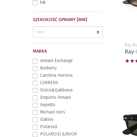
tak
SZEROKOŚĆ OPRAWY [MM]
Ray-B
Ray-
MARKA
Armani Exchange


Burberry
Carolina Herrera
CARRERA
Dolce&Gabbana
Emporio Armani
Gepetto
Michael Kors
Oakley
Polaroid
POLAROID JUNIOR