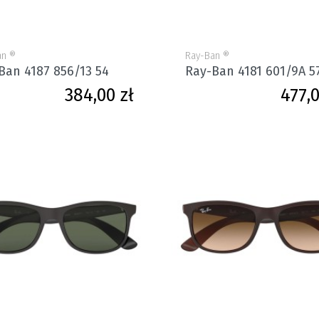
an ®
Ray-Ban ®
Ban 4187 856/13 54
Ray-Ban 4181 601/9A 5
Cena
384,00 zł
477,0