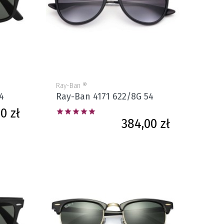
Ray-Ban ®
4
Ray-Ban 4171 622/8G 54
Cena
0 zł





Cena
384,00 zł