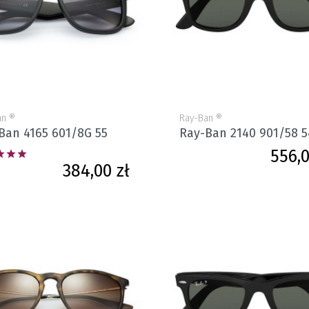
an ®
Ray-Ban ®
Ban 4165 601/8G 55
Ray-Ban 2140 901/58 5
556,0



Cena
384,00 zł