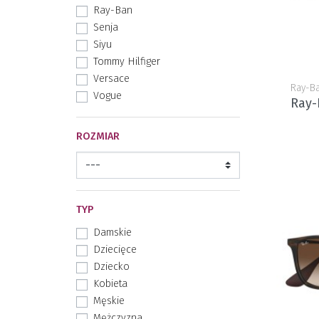
Ray-Ban
Senja
Siyu
Tommy Hilfiger
Versace
Ray-B
Vogue
Ray-
ROZMIAR
TYP
Damskie
Dziecięce
Dziecko
Kobieta
Męskie
Mężczyzna