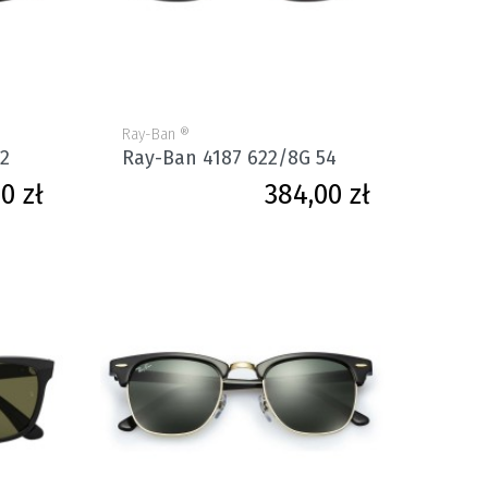
Ray-Ban ®
62
Ray-Ban 4187 622/8G 54
Cena
Cena
0 zł
384,00 zł