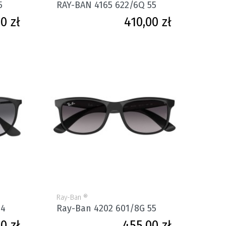
5
RAY-BAN 4165 622/6Q 55
Cena
Cena
0 zł
410,00 zł
Ray-Ban ®
54
Ray-Ban 4202 601/8G 55
Cena
Cena
0 zł
455,00 zł