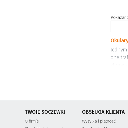
Pokazano 
Okulary
Jednym 
one tra
słonecz
element
komfort
Przedst
kolorac
dziecię
TWOJE SOCZEWKI
OBSŁUGA KLIENTA
Michae
O firmie
Wysyłka i płatność