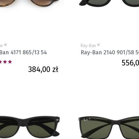
an ®
Ray-Ban ®
Ban 4171 865/13 54
Ray-Ban 2140 901/58 5
556,0



Cena
384,00 zł