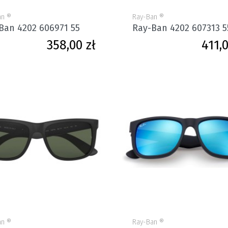
an ®
Ray-Ban ®
Ban 4202 606971 55
Ray-Ban 4202 607313 5
Cena
358,00 zł
411,0
an ®
Ray-Ban ®