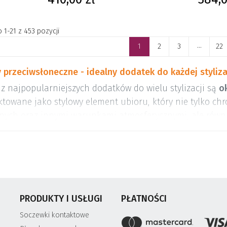
1-21 z 453 pozycji
...
1
2
3
22
 przeciwsłoneczne - idealny dodatek do każdej styliza
z najpopularniejszych dodatków do wielu stylizacji są
o
ktowane jako stylowy element ubioru, który nie tylko ch
nych oraz innymi warunkami atmosferycznymi, ale równi
 w wielu sytuacjach. Zaciemnienie oczu, szczególnie pr
 spacerowania, prowadzenia samochodu, opalania się na
awiamy Państwu szeroką gamę okularów przeciwsłoneczn
h, rozmiarach, kształtach i cenach. W naszym asortymen
ce
. To produkty znanych i lubianych marek, takich jak:
R
PRODUKTY I USŁUGI
PŁATNOŚCI
l Kors
,
Dolce & Gabbana
,
Vogue
,
Chanel
,
Swarovski
,
Val
Soczewki kontaktowe