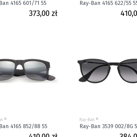
Ban 4165 601/71 55
Ray-Ban 4165 622/55 5
Cena
373,00 zł
410,0
an ®
Ray-Ban ®
Ban 4165 852/88 55
Ray-Ban 3539 002/8G 
Cena
410,00 zł
384,0