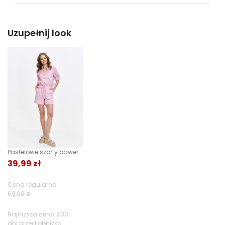
Kod produktu:
TSKL25BLK013900X00
Metody dostawy:
Marka:
Top Secret
Sklep stacjonarny -
Bezpłatnie!
(1-3 dni
Produkt nie posiada recenzji
Producent:
Greenpoint S.A., ul.
roboczych)
Uzupełnij look
Domagały 3, 30-741
DPD pickup - odbiór w punkcie/automacie
Kraków -
Kontakt
paczkowym (m.in. Żabka, Dino, Kaufland, Lidl, Shell)
-
11,90 zł
(1 dzień roboczy)
Kategoria:
ONA
,
Odzież damska
,
Kurier DPD -
13,90 zł
(1 dzień roboczy)
T-shirty damskie
,
Paczkomaty InPost -
15,90 zł
(1 dzień roboczych)
Topy damskie
Kolor:
Biały
Więcej informacji o dostawie
tutaj.
Rozmiar:
34
,
36
,
38
,
40
,
42
Skład:
100% bawełna
Pastelowe szorty bawełniano-lniane
39,99 zł
Cena regularna
69,99 zł
Najniższa cena z 30
dni przed obniżką