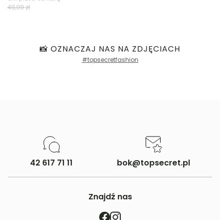
49,99 zł
📸 OZNACZAJ NAS NA ZDJĘCIACH
#topsecretfashion
42 617 71 11
bok@topsecret.pl
Znajdź nas