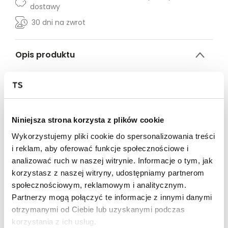
dostawy
30 dni na zwrot
Opis produktu
T-shirt damski Top Secret z wiązaniem u dołu.
T-shirt damski o pełnym swobody kroju z krótkim
rękawem w formie kimono zakończonym efektownym
podwinięciem. Posiada on okrągły dekolt z delikatną
Niniejsza strona korzysta z plików cookie
lamówką wokół, a uroku dodaje mu wiązanie u dołu
pośrodku przodu z wykorzystaniem dłuższych części
Wykorzystujemy pliki cookie do spersonalizowania treści
materiału. Został on wzbogacony o interesujący nadruk
i reklam, aby oferować funkcje społecznościowe i
z motywem tropikalnych owoców z przodu na
analizować ruch w naszej witrynie. Informacje o tym, jak
wysokości biustu. Wykonany on został z przyjemnej w
korzystasz z naszej witryny, udostępniamy partnerom
dotyku oraz trwałej tkaniny bawełnianej, sprawdzając
społecznościowym, reklamowym i analitycznym.
się zarówno połączony z klasycznymi krótkimi szortami,
jak i również ciekawą spódnicą. T-shirt damski
Partnerzy mogą połączyć te informacje z innymi danymi
dostępny w kolorze białym TSKL25BLK013900X00.
otrzymanymi od Ciebie lub uzyskanymi podczas
korzystania z ich usług.